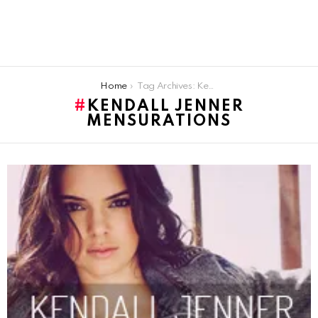
You are here:
Home
Tag Archives: Kendall Jenner mensurations
KENDALL JENNER
MENSURATIONS
LATEST
STORIES