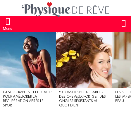
S
Menu
MOST
SHARED
STORIES
GESTES SIMPLES ET EFFICACES
5 CONSEILS POUR GARDER
LES SOLU
POUR AMÉLIORER LA
DES CHEVEUX FORTS ET DES
LES IMPE
RÉCUPÉRATION APRÈS LE
ONGLES RÉSISTANTS AU
PEAU
SPORT
QUOTIDIEN