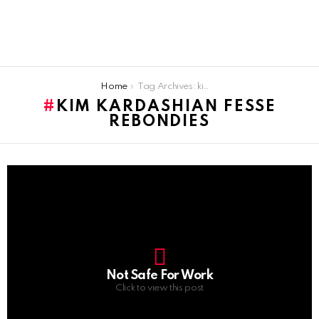
You are here:
Home
Tag Archives: kim kardashian fesse rebondies
KIM KARDASHIAN FESSE
REBONDIES
LATEST
STORIES
Not Safe For Work
Click to view this post