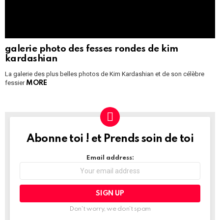
galerie photo des fesses rondes de kim
kardashian
La galerie des plus belles photos de Kim Kardashian et de son célèbre
fessier
MORE
Abonne toi ! et Prends soin de toi
NEWSLETTER
Email address:
Don't worry, we don't spam