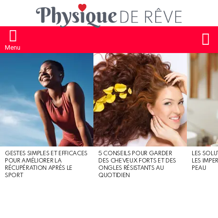
S
Menu
MOST
SHARED
STORIES
GESTES SIMPLES ET EFFICACES
5 CONSEILS POUR GARDER
LES SOLU
POUR AMÉLIORER LA
DES CHEVEUX FORTS ET DES
LES IMPE
RÉCUPÉRATION APRÈS LE
ONGLES RÉSISTANTS AU
PEAU
SPORT
QUOTIDIEN