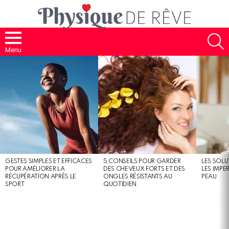
S
Menu
MOST
SHARED
STORIES
GESTES SIMPLES ET EFFICACES
5 CONSEILS POUR GARDER
LES SOLU
POUR AMÉLIORER LA
DES CHEVEUX FORTS ET DES
LES IMPE
RÉCUPÉRATION APRÈS LE
ONGLES RÉSISTANTS AU
PEAU
SPORT
QUOTIDIEN