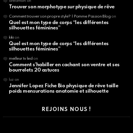
dreamart
on
Trouver son morphotype sur physique de rêve
Comment trouver son propre style? | Pomme Passion Blog
on
Quel est mon type de corps “les différentes
silhouettes féminines”
kiki
on
Quel est mon type de corps “les différentes
silhouettes féminines”
meilleur tv led
on
Comment s’habiller en cachant son ventre et ses
bourrelets 20 astuces
luz
on
Jennifer Lopez Fiche Bio physique de rêve taille
poids mensurations anatomie et silhouette
REJOINS NOUS !