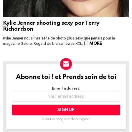
Kylie Jenner shooting sexy par Terry
Richardson
Kylie Jenner nous livre série de photo plus sexy que jamais pour le
magazine Galore. Regard de braise, lèvres XXL, […]
MORE
Abonne toi ! et Prends soin de toi
NEWSLETTER
Email address:
Don't worry, we don't spam