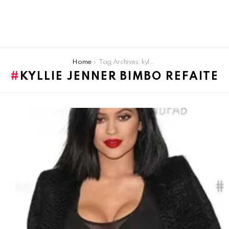
You are here:
Home
Tag Archives: kyllie jenner bimbo refaite
KYLLIE JENNER BIMBO REFAITE
LATEST
STORIES