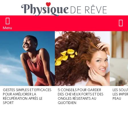
S
Menu
MOST
SHARED
STORIES
GESTES SIMPLES ET EFFICACES
5 CONSEILS POUR GARDER
LES SOLU
POUR AMÉLIORER LA
DES CHEVEUX FORTS ET DES
LES IMPE
RÉCUPÉRATION APRÈS LE
ONGLES RÉSISTANTS AU
PEAU
SPORT
QUOTIDIEN