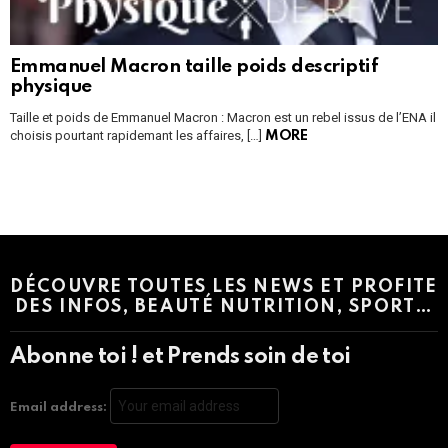
Emmanuel Macron taille poids descriptif
physique
Taille et poids de Emmanuel Macron : Macron est un rebel issus de l’ENA il
choisis pourtant rapidemant les affaires, […]
MORE
Instagram module disabled. Please enable it in the WP Admin >
Settings > G1 Socials > Instagram.
DÉCOUVRE TOUTES LES NEWS ET PROFITE
DES INFOS, BEAUTÉ NUTRITION, SPORT…
Abonne toi ! et Prends soin de toi
Email address: