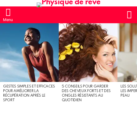
S
Menu
MOST
SHARED
STORIES
GESTES SIMPLES ET EFFICACES
5 CONSEILS POUR GARDER
LES SOLU
POUR AMÉLIORER LA
DES CHEVEUX FORTS ET DES
LES IMPE
RÉCUPÉRATION APRÈS LE
ONGLES RÉSISTANTS AU
PEAU
SPORT
QUOTIDIEN