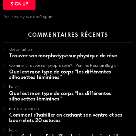
Don't worry, we don't spam
COMMENTAIRES RÉCENTS
dreamart
on
Trouver son morphotype sur physique de rêve
Comment trouver son propre style? | Pomme Passion Blog
on
Quel est mon type de corps “les différentes
silhouettes féminines”
kiki
on
Quel est mon type de corps “les différentes
silhouettes féminines”
meilleur tv led
on
Comment s’habiller en cachant son ventre et ses
bourrelets 20 astuces
luz
on