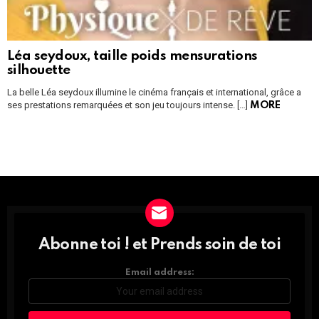
Léa seydoux, taille poids mensurations
silhouette
La belle Léa seydoux illumine le cinéma français et international, grâce a
ses prestations remarquées et son jeu toujours intense. […]
MORE
Instagram module disabled. Please enable it in the WP Admin >
Settings > G1 Socials > Instagram.
Abonne toi ! et Prends soin de toi
DÉCOUVRE
TOUTES
LES
Email address:
NEWS
ET
PROFITE