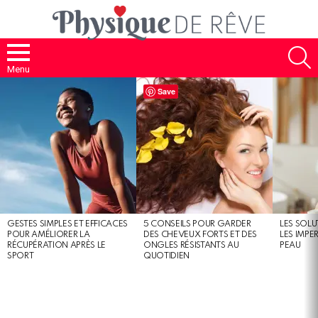
S
Menu
MOST
Save
SHARED
STORIES
GESTES SIMPLES ET EFFICACES
5 CONSEILS POUR GARDER
LES SOLU
POUR AMÉLIORER LA
DES CHEVEUX FORTS ET DES
LES IMPE
RÉCUPÉRATION APRÈS LE
ONGLES RÉSISTANTS AU
PEAU
SPORT
QUOTIDIEN