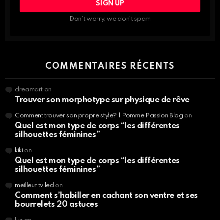
DES
INFOS,
Don't worry, we don't spam
BEAUTÉ
NUTRITION,
SPORT…
COMMENTAIRES RÉCENTS
dreamart
on
Trouver son morphotype sur physique de rêve
Comment trouver son propre style? | Pomme Passion Blog
on
Quel est mon type de corps “les différentes
silhouettes féminines”
kiki
on
Quel est mon type de corps “les différentes
silhouettes féminines”
meilleur tv led
on
Comment s’habiller en cachant son ventre et ses
bourrelets 20 astuces