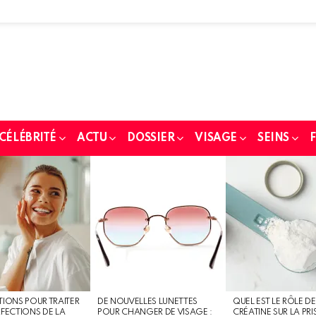
 CÉLÉBRITÉ
ACTU
DOSSIER
VISAGE
SEINS
F
TIONS POUR TRAITER
DE NOUVELLES LUNETTES
QUEL EST LE RÔLE DE
RFECTIONS DE LA
POUR CHANGER DE VISAGE :
CRÉATINE SUR LA PRI