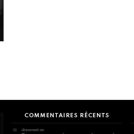
 > G1 Socials > Instagram.
COMMENTAIRES RÉCENTS
dreamart
on