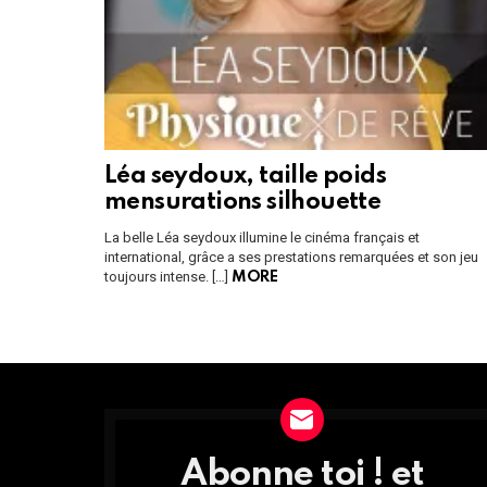
Léa seydoux, taille poids
mensurations silhouette
La belle Léa seydoux illumine le cinéma français et
international, grâce a ses prestations remarquées et son jeu
toujours intense. […]
MORE
Instagram module disabled. Please enable it in the WP Admin > Settings
Abonne toi ! et
DÉCOUVRE