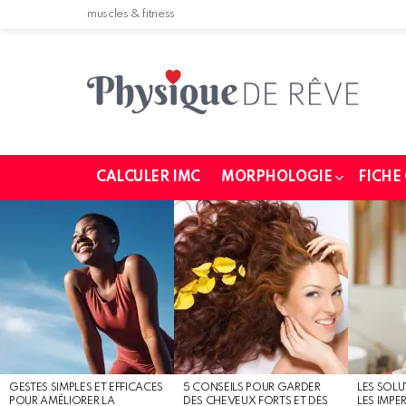
muscles & fitness
CALCULER IMC
MORPHOLOGIE
FICHE
MOST
SHARED
STORIES
GESTES SIMPLES ET EFFICACES
5 CONSEILS POUR GARDER
LES SOLU
POUR AMÉLIORER LA
DES CHEVEUX FORTS ET DES
LES IMPE