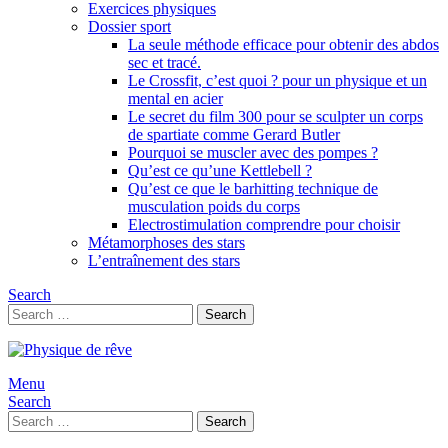
Exercices physiques
Dossier sport
La seule méthode efficace pour obtenir des abdos
sec et tracé.
Le Crossfit, c’est quoi ? pour un physique et un
mental en acier
Le secret du film 300 pour se sculpter un corps
de spartiate comme Gerard Butler
Pourquoi se muscler avec des pompes ?
Qu’est ce qu’une Kettlebell ?
Qu’est ce que le barhitting technique de
musculation poids du corps
Electrostimulation comprendre pour choisir
Métamorphoses des stars
L’entraînement des stars
Search
Search
Search
for:
Menu
Search
Search
Search
for: