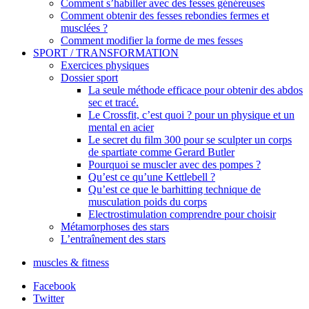
Comment s’habiller avec des fesses généreuses
Comment obtenir des fesses rebondies fermes et
musclées ?
Comment modifier la forme de mes fesses
SPORT / TRANSFORMATION
Exercices physiques
Dossier sport
La seule méthode efficace pour obtenir des abdos
sec et tracé.
Le Crossfit, c’est quoi ? pour un physique et un
mental en acier
Le secret du film 300 pour se sculpter un corps
de spartiate comme Gerard Butler
Pourquoi se muscler avec des pompes ?
Qu’est ce qu’une Kettlebell ?
Qu’est ce que le barhitting technique de
musculation poids du corps
Electrostimulation comprendre pour choisir
Métamorphoses des stars
L’entraînement des stars
muscles & fitness
Facebook
Twitter