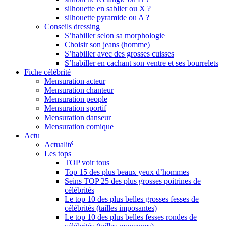
silhouette en sablier ou X ?
silhouette pyramide ou A ?
Conseils dressing
S’habiller selon sa morphologie
Choisir son jeans (homme)
S’habiller avec des grosses cuisses
S’habiller en cachant son ventre et ses bourrelets
Fiche célébrité
Mensuration acteur
Mensuration chanteur
Mensuration people
Mensuration sportif
Mensuration danseur
Mensuration comique
Actu
Actualité
Les tops
TOP voir tous
Top 15 des plus beaux yeux d’hommes
Seins TOP 25 des plus grosses poitrines de
célébrités
Le top 10 des plus belles grosses fesses de
célébrités (tailles imposantes)
Le top 10 des plus belles fesses rondes de