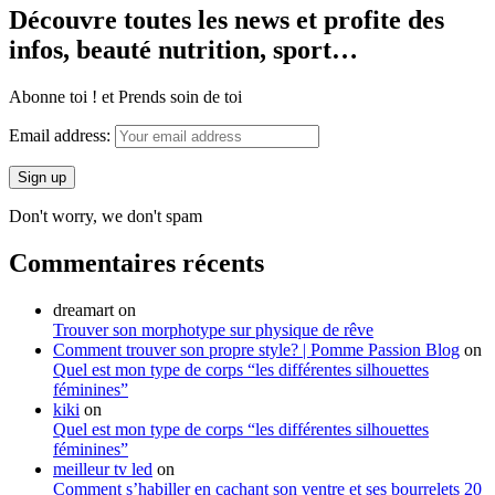
Découvre toutes les news et profite des
infos, beauté nutrition, sport…
Abonne toi ! et Prends soin de toi
Email address:
Don't worry, we don't spam
Commentaires récents
dreamart
on
Trouver son morphotype sur physique de rêve
Comment trouver son propre style? | Pomme Passion Blog
on
Quel est mon type de corps “les différentes silhouettes
féminines”
kiki
on
Quel est mon type de corps “les différentes silhouettes
féminines”
meilleur tv led
on
Comment s’habiller en cachant son ventre et ses bourrelets 20