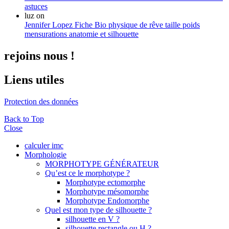
astuces
luz
on
Jennifer Lopez Fiche Bio physique de rêve taille poids
mensurations anatomie et silhouette
rejoins nous !
Liens utiles
Protection des données
Back to Top
Close
calculer imc
Morphologie
MORPHOTYPE GÉNÉRATEUR
Qu’est ce le morphotype ?
Morphotype ectomorphe
Morphotype mésomorphe
Morphotype Endomorphe
Quel est mon type de silhouette ?
silhouette en V ?
silhouette rectangle ou H ?