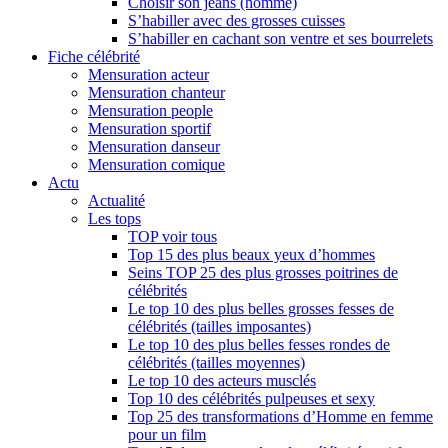
Choisir son jeans (homme)
S’habiller avec des grosses cuisses
S’habiller en cachant son ventre et ses bourrelets
Fiche célébrité
Mensuration acteur
Mensuration chanteur
Mensuration people
Mensuration sportif
Mensuration danseur
Mensuration comique
Actu
Actualité
Les tops
TOP voir tous
Top 15 des plus beaux yeux d’hommes
Seins TOP 25 des plus grosses poitrines de
célébrités
Le top 10 des plus belles grosses fesses de
célébrités (tailles imposantes)
Le top 10 des plus belles fesses rondes de
célébrités (tailles moyennes)
Le top 10 des acteurs musclés
Top 10 des célébrités pulpeuses et sexy
Top 25 des transformations d’Homme en femme
pour un film