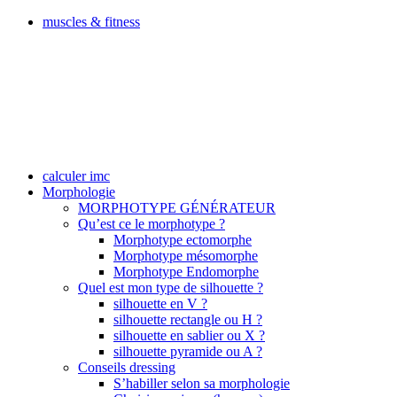
muscles & fitness
calculer imc
Morphologie
MORPHOTYPE GÉNÉRATEUR
Qu’est ce le morphotype ?
Morphotype ectomorphe
Morphotype mésomorphe
Morphotype Endomorphe
Quel est mon type de silhouette ?
silhouette en V ?
silhouette rectangle ou H ?
silhouette en sablier ou X ?
silhouette pyramide ou A ?
Conseils dressing
S’habiller selon sa morphologie