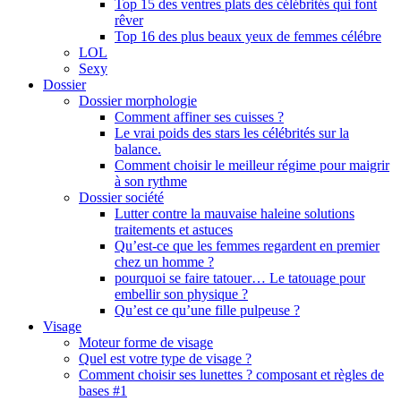
Top 15 des ventres plats des célébrités qui font
rêver
Top 16 des plus beaux yeux de femmes célébre
LOL
Sexy
Dossier
Dossier morphologie
Comment affiner ses cuisses ?
Le vrai poids des stars les célébrités sur la
balance.
Comment choisir le meilleur régime pour maigrir
à son rythme
Dossier société
Lutter contre la mauvaise haleine solutions
traitements et astuces
Qu’est-ce que les femmes regardent en premier
chez un homme ?
pourquoi se faire tatouer… Le tatouage pour
embellir son physique ?
Qu’est ce qu’une fille pulpeuse ?
Visage
Moteur forme de visage
Quel est votre type de visage ?
Comment choisir ses lunettes ? composant et règles de
bases #1