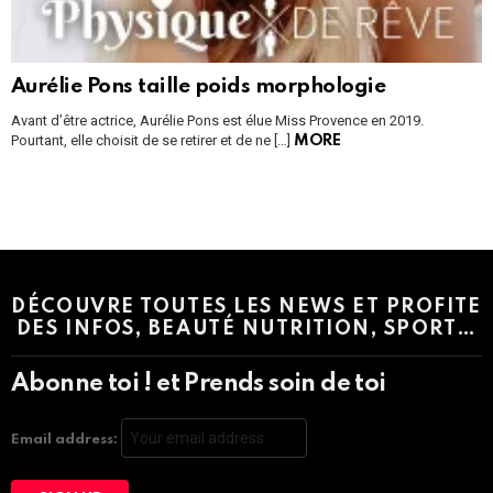
Aurélie Pons taille poids morphologie
Avant d’être actrice, Aurélie Pons est élue Miss Provence en 2019.
Pourtant, elle choisit de se retirer et de ne […]
MORE
Instagram module disabled. Please enable it in the WP Admin >
Settings > G1 Socials > Instagram.
DÉCOUVRE TOUTES LES NEWS ET PROFITE
DES INFOS, BEAUTÉ NUTRITION, SPORT…
Abonne toi ! et Prends soin de toi
Email address: