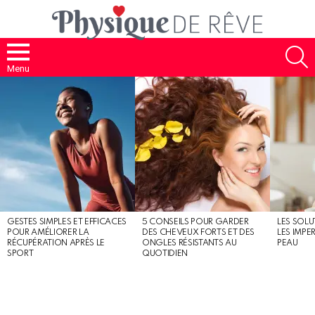
S
Menu
MOST
SHARED
STORIES
GESTES SIMPLES ET EFFICACES
5 CONSEILS POUR GARDER
LES SOLU
POUR AMÉLIORER LA
DES CHEVEUX FORTS ET DES
LES IMPE
RÉCUPÉRATION APRÈS LE
ONGLES RÉSISTANTS AU
PEAU
SPORT
QUOTIDIEN