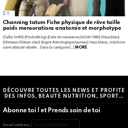
5
Comments
Channing tatum Fiche physique de rêve taille
poids mensurations anatomie et morphotype
{Taille;1m85} {Poids;86 kg} {Date de naissance;26/04/1980} {Yeux;bleu}
{Cheveux;Châtain clair} {Signe Astrologique;taureau} Yeux bleus,, mâchoire
carré attitude rebelle… Dans la catégorie […]
MORE
Instagram module disabled. Please enable it in the WP Admin >
Settings > G1 Socials > Instagram.
DÉCOUVRE TOUTES LES NEWS ET PROFITE
DES INFOS, BEAUTÉ NUTRITION, SPORT…
Abonne toi ! et Prends soin de toi
Email address: