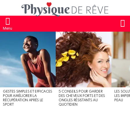
S
Menu
MOST
SHARED
STORIES
GESTES SIMPLES ET EFFICACES
5 CONSEILS POUR GARDER
LES SOLU
POUR AMÉLIORER LA
DES CHEVEUX FORTS ET DES
LES IMPE
RÉCUPÉRATION APRÈS LE
ONGLES RÉSISTANTS AU
PEAU
SPORT
QUOTIDIEN