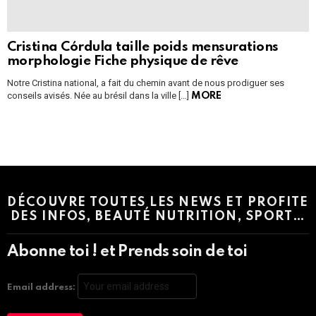
Cristina Córdula taille poids mensurations
morphologie Fiche physique de rêve
Notre Cristina national, a fait du chemin avant de nous prodiguer ses
conseils avisés. Née au brésil dans la ville […]
MORE
Instagram module disabled. Please enable it in the WP Admin >
Settings > G1 Socials > Instagram.
DÉCOUVRE TOUTES LES NEWS ET PROFITE
DES INFOS, BEAUTÉ NUTRITION, SPORT…
Abonne toi ! et Prends soin de toi
Email address: