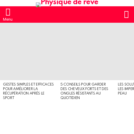
S
Menu
MOST
SHARED
STORIES
GESTES SIMPLES ET EFFICACES
5 CONSEILS POUR GARDER
LES SOLU
POUR AMÉLIORER LA
DES CHEVEUX FORTS ET DES
LES IMPE
RÉCUPÉRATION APRÈS LE
ONGLES RÉSISTANTS AU
PEAU
SPORT
QUOTIDIEN