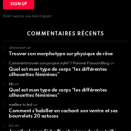
Don't worry, we don't spam
COMMENTAIRES RÉCENTS
dreamart
on
Trouver son morphotype sur physique de rêve
Comment trouver son propre style? | Pomme Passion Blog
on
Quel est mon type de corps “les différentes
silhouettes féminines”
kiki
on
Quel est mon type de corps “les différentes
silhouettes féminines”
meilleur tv led
on
Comment s’habiller en cachant son ventre et ses
bourrelets 20 astuces
luz
on