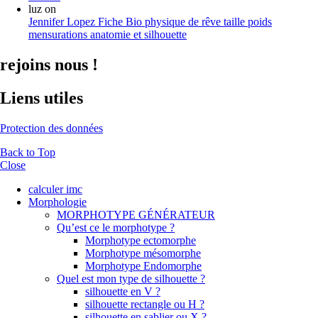
luz
on
Jennifer Lopez Fiche Bio physique de rêve taille poids
mensurations anatomie et silhouette
rejoins nous !
Liens utiles
Protection des données
Back to Top
Close
calculer imc
Morphologie
MORPHOTYPE GÉNÉRATEUR
Qu’est ce le morphotype ?
Morphotype ectomorphe
Morphotype mésomorphe
Morphotype Endomorphe
Quel est mon type de silhouette ?
silhouette en V ?
silhouette rectangle ou H ?
silhouette en sablier ou X ?