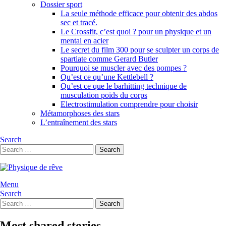
Dossier sport
La seule méthode efficace pour obtenir des abdos
sec et tracé.
Le Crossfit, c’est quoi ? pour un physique et un
mental en acier
Le secret du film 300 pour se sculpter un corps de
spartiate comme Gerard Butler
Pourquoi se muscler avec des pompes ?
Qu’est ce qu’une Kettlebell ?
Qu’est ce que le barhitting technique de
musculation poids du corps
Electrostimulation comprendre pour choisir
Métamorphoses des stars
L’entraînement des stars
Search
Search
Search
for:
Menu
Search
Search
Search
for:
Most shared stories