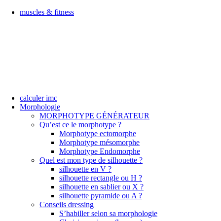
muscles & fitness
calculer imc
Morphologie
MORPHOTYPE GÉNÉRATEUR
Qu’est ce le morphotype ?
Morphotype ectomorphe
Morphotype mésomorphe
Morphotype Endomorphe
Quel est mon type de silhouette ?
silhouette en V ?
silhouette rectangle ou H ?
silhouette en sablier ou X ?
silhouette pyramide ou A ?
Conseils dressing
S’habiller selon sa morphologie