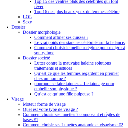
Top 15 des ventres plats des célébrités qui font
rêver
Top 16 des plus beaux yeux de femmes célébre
LOL
Sexy
Dossier
Dossier morphologie
Comment affiner ses cuisses ?
Le vrai poids des stars les célébrités sur la balance.
Comment choisir le meilleur régime pour maigrir à
son rythme
Dossier société
Lutter contre la mauvaise haleine solutions
traitements et astuces
Qu’est-ce que les femmes regardent en premier
chez un homme ?
pourquoi se faire tatouer… Le tatouage pour
embellir son physique ?
Qu’est ce qu’une fille pulpeuse ?
Visage
Moteur forme de visage
Quel est votre type de visage ?
Comment choisir ses lunettes ? composant et règles de
bases #1
Comment choisir ses Lunettes anatomie et visagisme #2