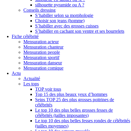
silhouette pyramide ou A ?
Conseils dressing
S’habiller selon sa morphologie
Choisir son jeans (homme)
S’habiller avec des grosses cuisses
S’habiller en cachant son ventre et ses bourrelets
Fiche célébrité
Mensuration acteur
Mensuration chanteur
Mensuration people
Mensuration sportif
Mensuration danseur
Mensuration comique
Actu
Actualité
Les tops
TOP voir tous
Top 15 des plus beaux yeux d’hommes
Seins TOP 25 des plus grosses poitrines de
célébrités
Le top 10 des plus belles grosses fesses de
célébrités (tailles imposantes)
Le top 10 des plus belles fesses rondes de célébrités
(tailles moyennes)