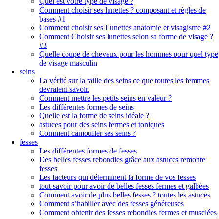
Quel est votre type de visage ?
Comment choisir ses lunettes ? composant et règles de
bases #1
Comment choisir ses Lunettes anatomie et visagisme #2
Comment Choisir ses lunettes selon sa forme de visage ?
#3
Quelle coupe de cheveux pour les hommes pour quel type
de visage masculin
seins
La vérité sur la taille des seins ce que toutes les femmes
devraient savoir.
Comment mettre les petits seins en valeur ?
Les différentes formes de seins
Quelle est la forme de seins idéale ?
astuces pour des seins fermes et toniques
Comment camoufler ses seins ?
fesses
Les différentes formes de fesses
Des belles fesses rebondies grâce aux astuces remonte
fesses
Les facteurs qui déterminent la forme de vos fesses
tout savoir pour avoir de belles fesses fermes et galbées
Comment avoir de plus belles fesses ? toutes les astuces
Comment s’habiller avec des fesses généreuses
Comment obtenir des fesses rebondies fermes et musclées