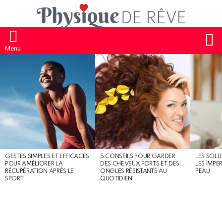
S
Menu
MOST
SHARED
STORIES
GESTES SIMPLES ET EFFICACES
5 CONSEILS POUR GARDER
LES SOLU
POUR AMÉLIORER LA
DES CHEVEUX FORTS ET DES
LES IMPE
RÉCUPÉRATION APRÈS LE
ONGLES RÉSISTANTS AU
PEAU
SPORT
QUOTIDIEN