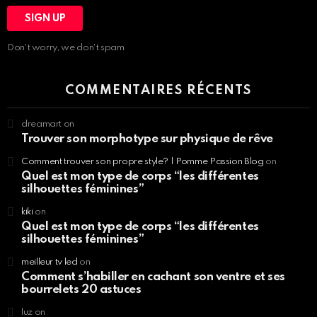
Don't worry, we don't spam
COMMENTAIRES RÉCENTS
dreamart
on
Trouver son morphotype sur physique de rêve
Comment trouver son propre style? | Pomme Passion Blog
on
Quel est mon type de corps “les différentes
silhouettes féminines”
kiki
on
Quel est mon type de corps “les différentes
silhouettes féminines”
meilleur tv led
on
Comment s’habiller en cachant son ventre et ses
bourrelets 20 astuces
luz
on