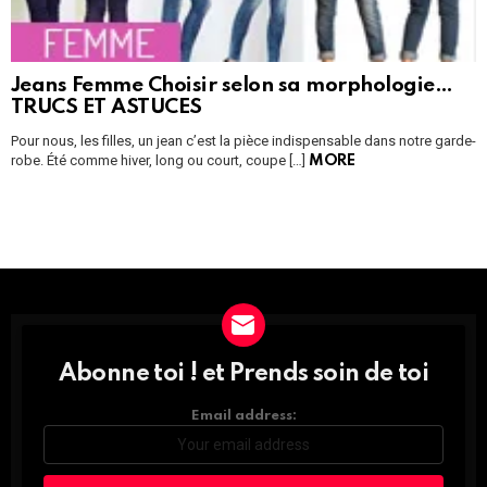
Jeans Femme Choisir selon sa morphologie…
TRUCS ET ASTUCES
Pour nous, les filles, un jean c’est la pièce indispensable dans notre garde-
robe. Été comme hiver, long ou court, coupe […]
MORE
Instagram module disabled. Please enable it in the WP Admin >
Settings > G1 Socials > Instagram.
Abonne toi ! et Prends soin de toi
DÉCOUVRE
TOUTES
LES
Email address:
NEWS
ET
PROFITE