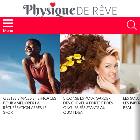
S
Menu
MOST
SHARED
STORIES
GESTES SIMPLES ET EFFICACES
5 CONSEILS POUR GARDER
LES SOLU
POUR AMÉLIORER LA
DES CHEVEUX FORTS ET DES
LES IMPE
RÉCUPÉRATION APRÈS LE
ONGLES RÉSISTANTS AU
PEAU
SPORT
QUOTIDIEN