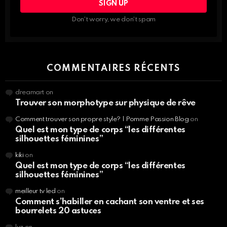
DES
INFOS,
Don't worry, we don't spam
BEAUTÉ
NUTRITION,
SPORT…
COMMENTAIRES RÉCENTS
dreamart
on
Trouver son morphotype sur physique de rêve
Comment trouver son propre style? | Pomme Passion Blog
on
Quel est mon type de corps “les différentes
silhouettes féminines”
kiki
on
Quel est mon type de corps “les différentes
silhouettes féminines”
meilleur tv led
on
Comment s’habiller en cachant son ventre et ses
bourrelets 20 astuces