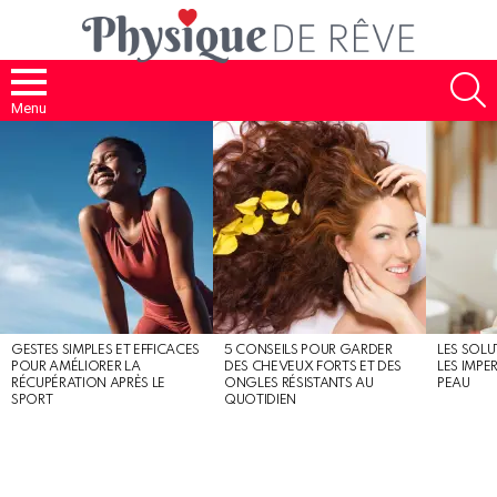
S
Menu
MOST
SHARED
STORIES
GESTES SIMPLES ET EFFICACES
5 CONSEILS POUR GARDER
LES SOLU
POUR AMÉLIORER LA
DES CHEVEUX FORTS ET DES
LES IMPE
RÉCUPÉRATION APRÈS LE
ONGLES RÉSISTANTS AU
PEAU
SPORT
QUOTIDIEN