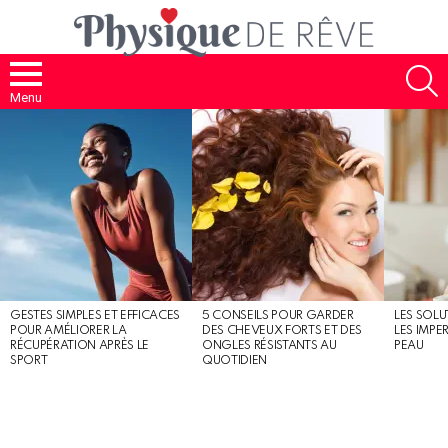
S
Menu
MOST
SHARED
STORIES
GESTES SIMPLES ET EFFICACES
5 CONSEILS POUR GARDER
LES SOLU
POUR AMÉLIORER LA
DES CHEVEUX FORTS ET DES
LES IMPE
RÉCUPÉRATION APRÈS LE
ONGLES RÉSISTANTS AU
PEAU
SPORT
QUOTIDIEN