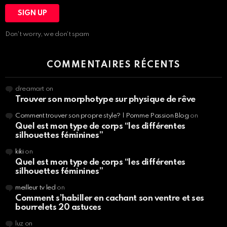
Don't worry, we don't spam
COMMENTAIRES RÉCENTS
dreamart
on
Trouver son morphotype sur physique de rêve
Comment trouver son propre style? | Pomme Passion Blog
on
Quel est mon type de corps “les différentes
silhouettes féminines”
kiki
on
Quel est mon type de corps “les différentes
silhouettes féminines”
meilleur tv led
on
Comment s’habiller en cachant son ventre et ses
bourrelets 20 astuces
luz
on