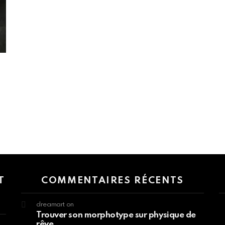
 > G1 Socials > Instagram.
T
COMMENTAIRES RÉCENTS
dreamart
on
Trouver son morphotype sur physique de
rêve