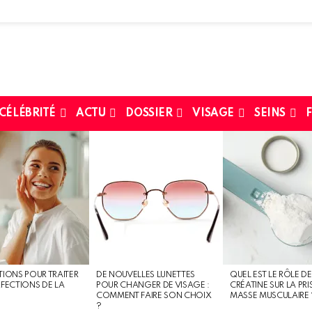
 CÉLÉBRITÉ
ACTU
DOSSIER
VISAGE
SEINS
F
TIONS POUR TRAITER
DE NOUVELLES LUNETTES
QUEL EST LE RÔLE DE
RFECTIONS DE LA
POUR CHANGER DE VISAGE :
CRÉATINE SUR LA PRI
COMMENT FAIRE SON CHOIX
MASSE MUSCULAIRE 
?