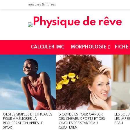
muscles & fitness
CALCULER IMC
MORPHOLOGIE
FICHE
MOST
SHARED
STORIES
GESTES SIMPLES ET EFFICACES
5 CONSEILS POUR GARDER
LES SOLU
POUR AMÉLIORER LA
DES CHEVEUX FORTS ET DES
LES IMPE
RÉCUPÉRATION APRÈS LE
ONGLES RÉSISTANTS AU
PEAU
SPORT
QUOTIDIEN