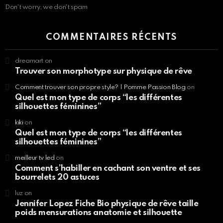
Don't worry, we don't spam
COMMENTAIRES RÉCENTS
dreamart
on
Trouver son morphotype sur physique de rêve
Comment trouver son propre style? | Pomme Passion Blog
on
Quel est mon type de corps “les différentes
silhouettes féminines”
kiki
on
Quel est mon type de corps “les différentes
silhouettes féminines”
meilleur tv led
on
Comment s’habiller en cachant son ventre et ses
bourrelets 20 astuces
luz
on
Jennifer Lopez Fiche Bio physique de rêve taille
poids mensurations anatomie et silhouette