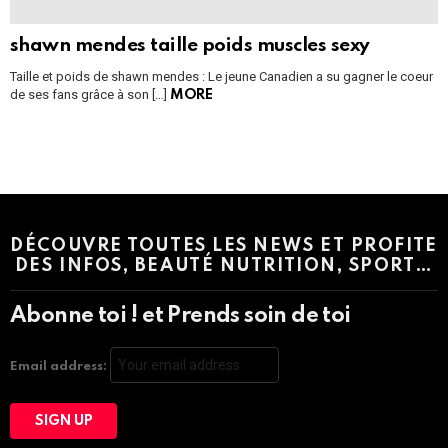
shawn mendes taille poids muscles sexy
Taille et poids de shawn mendes : Le jeune Canadien a su gagner le coeur
de ses fans grâce à son […]
MORE
Instagram module disabled. Please enable it in the WP Admin >
Settings > G1 Socials > Instagram.
DÉCOUVRE TOUTES LES NEWS ET PROFITE
DES INFOS, BEAUTÉ NUTRITION, SPORT…
Abonne toi ! et Prends soin de toi
Email address: