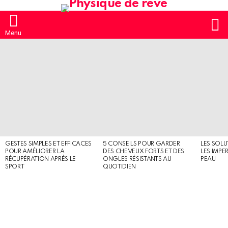
S
Menu
MOST
SHARED
STORIES
GESTES SIMPLES ET EFFICACES
5 CONSEILS POUR GARDER
LES SOLU
POUR AMÉLIORER LA
DES CHEVEUX FORTS ET DES
LES IMPE
RÉCUPÉRATION APRÈS LE
ONGLES RÉSISTANTS AU
PEAU
SPORT
QUOTIDIEN