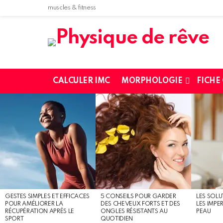
muscles & fitness
CALCULER IMC
MORPHOLOGIE
FICHE
MOST
SHARED
STORIES
GESTES SIMPLES ET EFFICACES
5 CONSEILS POUR GARDER
LES SOLU
POUR AMÉLIORER LA
DES CHEVEUX FORTS ET DES
LES IMPE
RÉCUPÉRATION APRÈS LE
ONGLES RÉSISTANTS AU
PEAU
SPORT
QUOTIDIEN