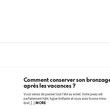
You are here:
LATEST
Comment conserver son bronzag
STORIES
après les vacances ?
Vous venez de passer tout l’été au soleil. Votre peau est
parfaitement hâlé, hyper-brillante et vous avez bonne mine.
Bref, […]
MORE