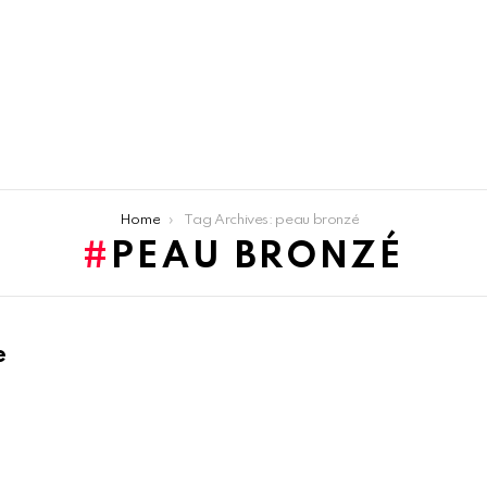
Home
Tag Archives: peau bronzé
PEAU BRONZÉ
e