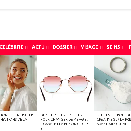
 CÉLÉBRITÉ
ACTU
DOSSIER
VISAGE
SEINS
F
TIONS POUR TRAITER
DE NOUVELLES LUNETTES
QUEL EST LE RÔLE DE
RFECTIONS DE LA
POUR CHANGER DE VISAGE :
CRÉATINE SUR LA PRI
COMMENT FAIRE SON CHOIX
MASSE MUSCULAIRE 
?