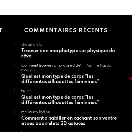
 > G1 Socials > Instagram.
T
COMMENTAIRES RÉCENTS
dreamart
on
Trouver son morphotype sur physique de
rêve
Comment trouver son propre style? | Pomme Passion
Blog
on
Quel est mon type de corps “les
P
différentes silhouettes féminines”
kiki
on
Quel est mon type de corps “les
différentes silhouettes féminines”
meilleur tv led
on
Comment s’habiller en cachant son ventre
et ses bourrelets 20 astuces