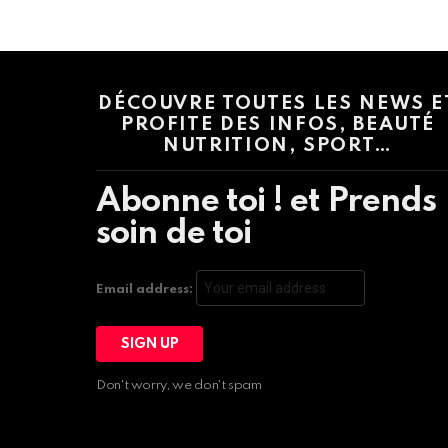
Instagram module disabled. Please enable it in the WP Admin > Settings
DÉCOUVRE TOUTES LES NEWS E
PROFITE DES INFOS, BEAUTÉ
NUTRITION, SPORT…
Abonne toi ! et Prends
soin de toi
Email address:
Don't worry, we don't spam