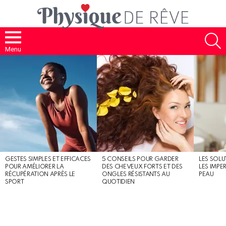
S
Menu
MOST
SHARED
STORIES
GESTES SIMPLES ET EFFICACES
5 CONSEILS POUR GARDER
LES SOLU
POUR AMÉLIORER LA
DES CHEVEUX FORTS ET DES
LES IMPE
RÉCUPÉRATION APRÈS LE
ONGLES RÉSISTANTS AU
PEAU
SPORT
QUOTIDIEN