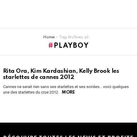
You are here:
Home
Tag Archives: playboy
PLAYBOY
LATEST
Rita Ora, Kim Kardashian, Kelly Brook les
STORIES
starlettes de cannes 2012
Cannes ne serait rien sans ses starlettes et ses soirées… voici quelques
une des starlettes du crue 2012.
MORE
Instagram module disabled. Please enable it in the WP Admin >
Settings > G1 Socials > Instagram.