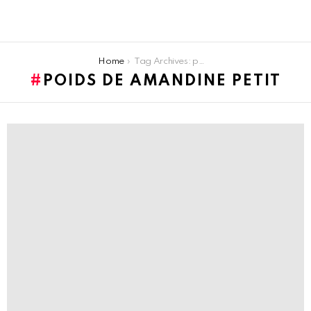
You are here:
Home
Tag Archives: poids de Amandine Petit
POIDS DE AMANDINE PETIT
LATEST
STORIES