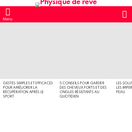
S
Menu
MOST
SHARED
STORIES
GESTES SIMPLES ET EFFICACES
5 CONSEILS POUR GARDER
LES SOLU
POUR AMÉLIORER LA
DES CHEVEUX FORTS ET DES
LES IMPE
RÉCUPÉRATION APRÈS LE
ONGLES RÉSISTANTS AU
PEAU
SPORT
QUOTIDIEN