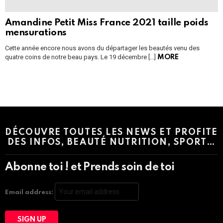
Amandine Petit Miss France 2021 taille poids
mensurations
Cette année encore nous avons du départager les beautés venu des
quatre coins de notre beau pays. Le 19 décembre […]
MORE
Instagram module disabled. Please enable it in the WP Admin >
Settings > G1 Socials > Instagram.
DÉCOUVRE TOUTES LES NEWS ET PROFITE
DES INFOS, BEAUTÉ NUTRITION, SPORT…
Abonne toi ! et Prends soin de toi
Email address: