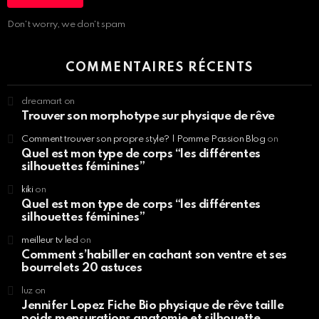
Don't worry, we don't spam
COMMENTAIRES RÉCENTS
dreamart
on
Trouver son morphotype sur physique de rêve
Comment trouver son propre style? | Pomme Passion Blog
on
Quel est mon type de corps “les différentes
silhouettes féminines”
kiki
on
Quel est mon type de corps “les différentes
silhouettes féminines”
meilleur tv led
on
Comment s’habiller en cachant son ventre et ses
bourrelets 20 astuces
luz
on
Jennifer Lopez Fiche Bio physique de rêve taille
poids mensurations anatomie et silhouette