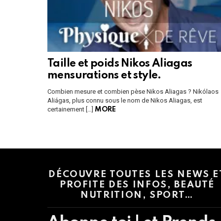
Taille et poids Nikos Aliagas
mensurations et style.
Combien mesure et combien pèse Nikos Aliagas ? Nikólaos
Aliágas, plus connu sous le nom de Nikos Aliagas, est
certainement […]
MORE
Instagram module disabled. Please enable it in the WP Admin > Settings
DÉCOUVRE TOUTES LES NEWS E
PROFITE DES INFOS, BEAUTÉ
NUTRITION, SPORT…