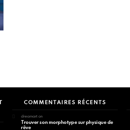
 > G1 Socials > Instagram.
T
COMMENTAIRES RÉCENTS
dreamart
on
Trouver son morphotype sur physique de
rêve