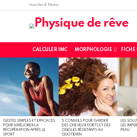
muscles & fitness
CALCULER IMC
MORPHOLOGIE
FICHE
MOST
SHARED
STORIES
GESTES SIMPLES ET EFFICACES
5 CONSEILS POUR GARDER
LES SOLU
POUR AMÉLIORER LA
DES CHEVEUX FORTS ET DES
LES IMPE
RÉCUPÉRATION APRÈS LE
ONGLES RÉSISTANTS AU
PEAU
SPORT
QUOTIDIEN