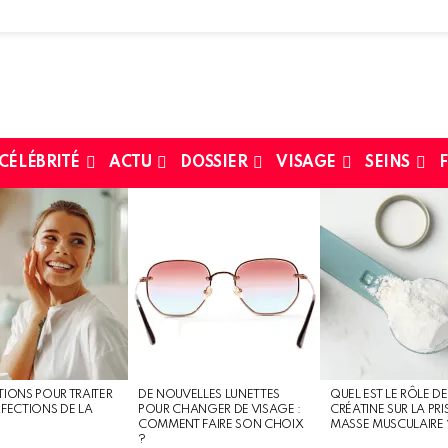
 CÉLÉBRITÉ
ACTU
DOSSIER
VISAGE
SEINS
F
TIONS POUR TRAITER
DE NOUVELLES LUNETTES
QUEL EST LE RÔLE DE
RFECTIONS DE LA
POUR CHANGER DE VISAGE :
CRÉATINE SUR LA PRI
COMMENT FAIRE SON CHOIX
MASSE MUSCULAIRE 
?