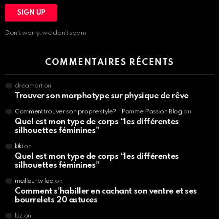
Don't worry, we don't spam
COMMENTAIRES RÉCENTS
dreamart
on
Trouver son morphotype sur physique de rêve
Comment trouver son propre style? | Pomme Passion Blog
on
Quel est mon type de corps “les différentes
silhouettes féminines”
kiki
on
Quel est mon type de corps “les différentes
silhouettes féminines”
meilleur tv led
on
Comment s’habiller en cachant son ventre et ses
bourrelets 20 astuces
luz
on