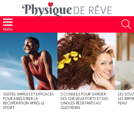
S
Menu
MOST
SHARED
STORIES
GESTES SIMPLES ET EFFICACES
5 CONSEILS POUR GARDER
LES SOLU
POUR AMÉLIORER LA
DES CHEVEUX FORTS ET DES
LES IMPE
RÉCUPÉRATION APRÈS LE
ONGLES RÉSISTANTS AU
PEAU
SPORT
QUOTIDIEN