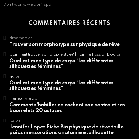
Don't worry, we don't spam
COMMENTAIRES RÉCENTS
dreamart
on
Trouver son morphotype sur physique de rêve
Comment trouver son propre style? | Pomme Passion Blog
on
Quel est mon type de corps “les différentes
silhouettes féminines”
kiki
on
Quel est mon type de corps “les différentes
silhouettes féminines”
meilleur tv led
on
Comment s’habiller en cachant son ventre et ses
bourrelets 20 astuces
luz
on
Jennifer Lopez Fiche Bio physique de rêve taille
poids mensurations anatomie et silhouette