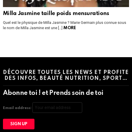
Milla Jasmine taille poids mensurations
Quel est le physique de Milla Jasmine ? Marie Germain plus connue sous
le nom de Milla Jasmine est une […]
MORE
Instagram module disabled. Please enable it in the WP Admin >
Settings > G1 Socials > Instagram.
DÉCOUVRE TOUTES LES NEWS ET PROFITE
DES INFOS, BEAUTÉ NUTRITION, SPORT…
Abonne toi ! et Prends soin de toi
Email address: