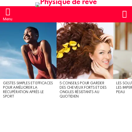
S
Menu
MOST
SHARED
STORIES
GESTES SIMPLES ET EFFICACES
5 CONSEILS POUR GARDER
LES SOLU
POUR AMÉLIORER LA
DES CHEVEUX FORTS ET DES
LES IMPE
RÉCUPÉRATION APRÈS LE
ONGLES RÉSISTANTS AU
PEAU
SPORT
QUOTIDIEN