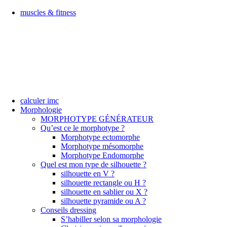
muscles & fitness
calculer imc
Morphologie
MORPHOTYPE GÉNÉRATEUR
Qu’est ce le morphotype ?
Morphotype ectomorphe
Morphotype mésomorphe
Morphotype Endomorphe
Quel est mon type de silhouette ?
silhouette en V ?
silhouette rectangle ou H ?
silhouette en sablier ou X ?
silhouette pyramide ou A ?
Conseils dressing
S’habiller selon sa morphologie