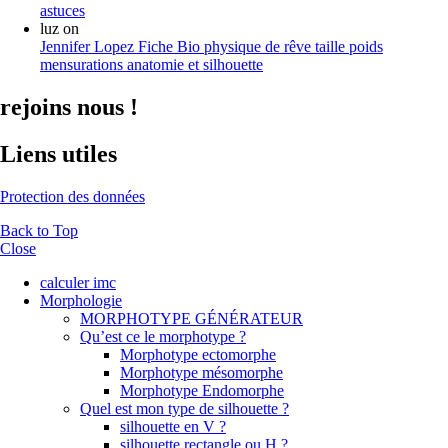
astuces
luz
on
Jennifer Lopez Fiche Bio physique de rêve taille poids
mensurations anatomie et silhouette
rejoins nous !
Liens utiles
Protection des données
Back to Top
Close
calculer imc
Morphologie
MORPHOTYPE GÉNÉRATEUR
Qu’est ce le morphotype ?
Morphotype ectomorphe
Morphotype mésomorphe
Morphotype Endomorphe
Quel est mon type de silhouette ?
silhouette en V ?
silhouette rectangle ou H ?