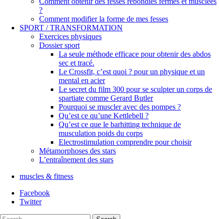
Comment obtenir des fesses rebondies fermes et musclées
?
Comment modifier la forme de mes fesses
SPORT / TRANSFORMATION
Exercices physiques
Dossier sport
La seule méthode efficace pour obtenir des abdos
sec et tracé.
Le Crossfit, c’est quoi ? pour un physique et un
mental en acier
Le secret du film 300 pour se sculpter un corps de
spartiate comme Gerard Butler
Pourquoi se muscler avec des pompes ?
Qu’est ce qu’une Kettlebell ?
Qu’est ce que le barhitting technique de
musculation poids du corps
Electrostimulation comprendre pour choisir
Métamorphoses des stars
L’entraînement des stars
muscles & fitness
Facebook
Twitter
Search