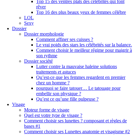
Top 15 des ventres plats des célébrités qui font
rêver
Top 16 des plus beaux yeux de femmes célébre
LOL
Sexy
Dossier
Dossier morphologie
Comment affiner ses cuisses ?
Le vrai poids des stars les célébrités sur la balance.
Comment choisir le meilleur régime pour maigrir à
son rythme
Dossier société
Lutter contre la mauvaise haleine solutions
traitements et astuces
Qu’est-ce que les femmes regardent en premier
chez un homme ?
pourquoi se faire tatouer… Le tatouage pour
embellir son physique ?
Qu’est ce qu’une fille pulpeuse ?
Visage
Moteur forme de visage
Quel est votre type de visage ?
Comment choisir ses lunettes ? composant et règles de
bases #1
Comment choisir ses Lunettes anatomie et visagisme #2