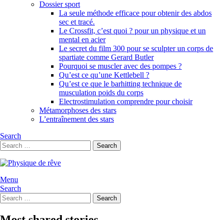
Dossier sport
La seule méthode efficace pour obtenir des abdos
sec et tracé.
Le Crossfit, c’est quoi ? pour un physique et un
mental en acier
Le secret du film 300 pour se sculpter un corps de
spartiate comme Gerard Butler
Pourquoi se muscler avec des pompes ?
Qu’est ce qu’une Kettlebell ?
Qu’est ce que le barhitting technique de
musculation poids du corps
Electrostimulation comprendre pour choisir
Métamorphoses des stars
L’entraînement des stars
Search
Search
Search
for:
Menu
Search
Search
Search
for:
Most shared stories