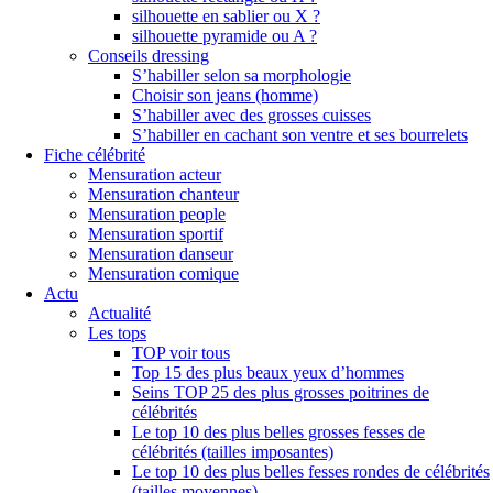
silhouette en sablier ou X ?
silhouette pyramide ou A ?
Conseils dressing
S’habiller selon sa morphologie
Choisir son jeans (homme)
S’habiller avec des grosses cuisses
S’habiller en cachant son ventre et ses bourrelets
Fiche célébrité
Mensuration acteur
Mensuration chanteur
Mensuration people
Mensuration sportif
Mensuration danseur
Mensuration comique
Actu
Actualité
Les tops
TOP voir tous
Top 15 des plus beaux yeux d’hommes
Seins TOP 25 des plus grosses poitrines de
célébrités
Le top 10 des plus belles grosses fesses de
célébrités (tailles imposantes)
Le top 10 des plus belles fesses rondes de célébrités
(tailles moyennes)