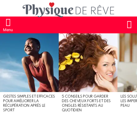
S
Menu
MOST
SHARED
STORIES
GESTES SIMPLES ET EFFICACES
5 CONSEILS POUR GARDER
LES SOLU
POUR AMÉLIORER LA
DES CHEVEUX FORTS ET DES
LES IMPE
RÉCUPÉRATION APRÈS LE
ONGLES RÉSISTANTS AU
PEAU
SPORT
QUOTIDIEN