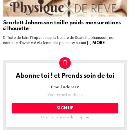
Scarlett Johansson taille poids mensurations
silhouette
Difficile de faire l’impasse sur la beauté de Scarlett Johansson, non
contente d’avoir été élu femme la plus sexy autant […]
MORE
Abonne toi ! et Prends soin de toi
NEWSLETTER
Email address:
Don't worry, we don't spam