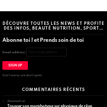
Instagram module disabled. Please enable it in the WP Admin >
Settings > G1 Socials > Instagram.
DÉCOUVRE TOUTES LES NEWS ET PROFITE
DES INFOS, BEAUTÉ NUTRITION, SPORT…
Abonne toi ! et Prends soin de toi
Email address:
Don't worry, we don't spam
COMMENTAIRES RÉCENTS
dreamart
on
Trouver son morphotype sur physique de rêve