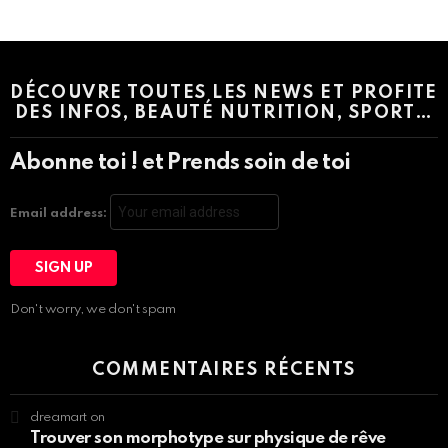
Instagram module disabled. Please enable it in the WP Admin >
Settings > G1 Socials > Instagram.
DÉCOUVRE TOUTES LES NEWS ET PROFITE
DES INFOS, BEAUTÉ NUTRITION, SPORT…
Abonne toi ! et Prends soin de toi
Email address:
Don't worry, we don't spam
COMMENTAIRES RÉCENTS
dreamart
on
Trouver son morphotype sur physique de rêve