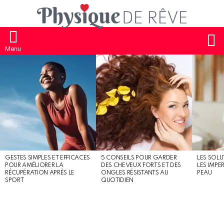
S
Menu
MOST
SHARED
STORIES
GESTES SIMPLES ET EFFICACES
5 CONSEILS POUR GARDER
LES SOLU
POUR AMÉLIORER LA
DES CHEVEUX FORTS ET DES
LES IMPE
RÉCUPÉRATION APRÈS LE
ONGLES RÉSISTANTS AU
PEAU
SPORT
QUOTIDIEN