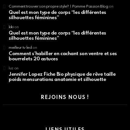
Comment trouver son propre style? | Pomme Passion Blog
on
Quel est mon type de corps “les différentes
silhouettes féminines”
kiki
on
Quel est mon type de corps “les différentes
silhouettes féminines”
meilleur tv led
on
Comment s’habiller en cachant son ventre et ses
bourrelets 20 astuces
luz
on
Jennifer Lopez Fiche Bio physique de rêve taille
poids mensurations anatomie et silhouette
REJOINS NOUS !
LIENS UTILES