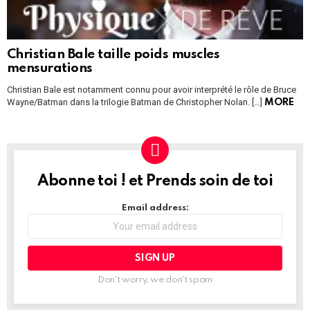
Christian Bale taille poids muscles
mensurations
Christian Bale est notamment connu pour avoir interprété le rôle de Bruce
Wayne/Batman dans la trilogie Batman de Christopher Nolan. […]
MORE
Abonne toi ! et Prends soin de toi
NEWSLETTER
Email address:
Don't worry, we don't spam