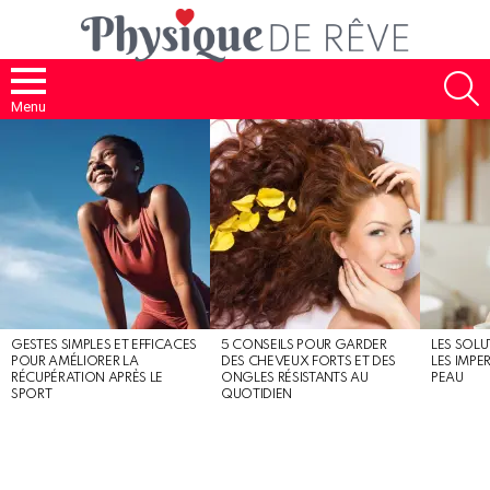
S
Menu
MOST
SHARED
STORIES
GESTES SIMPLES ET EFFICACES
5 CONSEILS POUR GARDER
LES SOLU
POUR AMÉLIORER LA
DES CHEVEUX FORTS ET DES
LES IMPE
RÉCUPÉRATION APRÈS LE
ONGLES RÉSISTANTS AU
PEAU
SPORT
QUOTIDIEN