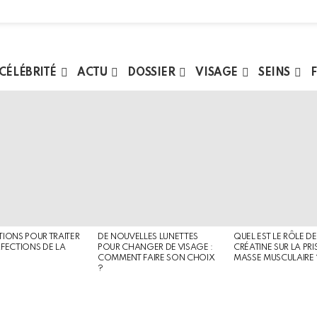
 CÉLÉBRITÉ
ACTU
DOSSIER
VISAGE
SEINS
F
TIONS POUR TRAITER
DE NOUVELLES LUNETTES
QUEL EST LE RÔLE DE
RFECTIONS DE LA
POUR CHANGER DE VISAGE :
CRÉATINE SUR LA PRI
COMMENT FAIRE SON CHOIX
MASSE MUSCULAIRE 
?