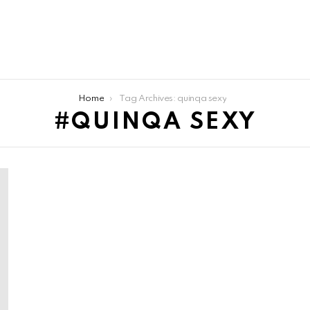
Home
Tag Archives: quinqa sexy
QUINQA SEXY