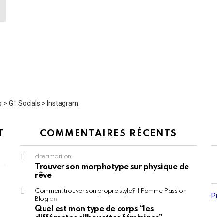
 > G1 Socials > Instagram.
T
COMMENTAIRES RÉCENTS
dreamart
on
Trouver son morphotype sur physique de
rêve
Comment trouver son propre style? | Pomme Passion
P
Blog
on
Quel est mon type de corps “les