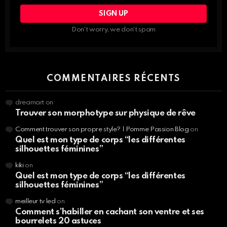
PROFITE
DES
INFOS,
Don't worry, we don't spam
BEAUTÉ
NUTRITION,
SPORT…
COMMENTAIRES RÉCENTS
dreamart
on
Trouver son morphotype sur physique de rêve
Comment trouver son propre style? | Pomme Passion Blog
on
Quel est mon type de corps “les différentes
silhouettes féminines”
kiki
on
Quel est mon type de corps “les différentes
silhouettes féminines”
meilleur tv led
on
Comment s’habiller en cachant son ventre et ses
bourrelets 20 astuces