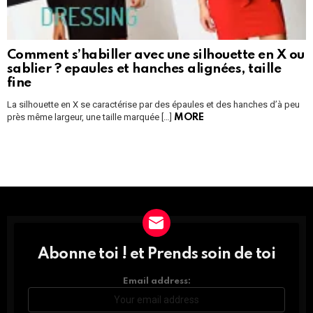
Comment s’habiller avec une silhouette en X ou
sablier ? epaules et hanches alignées, taille
fine
La silhouette en X se caractérise par des épaules et des hanches d’à peu
près même largeur, une taille marquée […]
MORE
Instagram module disabled. Please enable it in the WP Admin >
Settings > G1 Socials > Instagram.
Abonne toi ! et Prends soin de toi
DÉCOUVRE
TOUTES
LES
Email address:
NEWS
ET