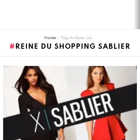
You are here:
Home
Tag Archives: reine du shopping sablier
REINE DU SHOPPING SABLIER
LATEST
STORIES