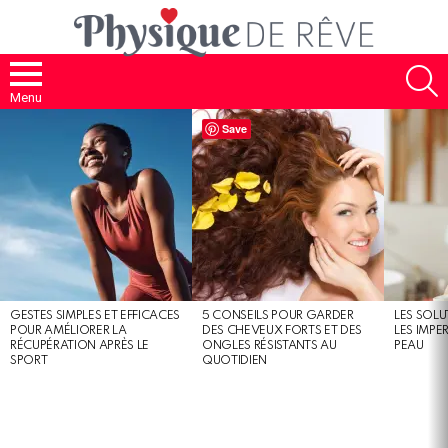
S
Menu
MOST
Save
SHARED
STORIES
GESTES SIMPLES ET EFFICACES
5 CONSEILS POUR GARDER
LES SOLU
POUR AMÉLIORER LA
DES CHEVEUX FORTS ET DES
LES IMPE
RÉCUPÉRATION APRÈS LE
ONGLES RÉSISTANTS AU
PEAU
SPORT
QUOTIDIEN