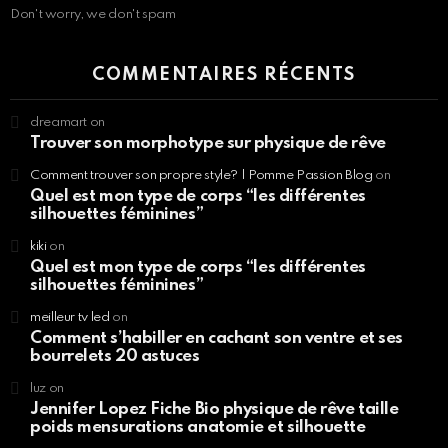
Don't worry, we don't spam
COMMENTAIRES RÉCENTS
dreamart
on
Trouver son morphotype sur physique de rêve
Comment trouver son propre style? | Pomme Passion Blog
on
Quel est mon type de corps “les différentes
silhouettes féminines”
kiki
on
Quel est mon type de corps “les différentes
silhouettes féminines”
meilleur tv led
on
Comment s’habiller en cachant son ventre et ses
bourrelets 20 astuces
luz
on
Jennifer Lopez Fiche Bio physique de rêve taille
poids mensurations anatomie et silhouette