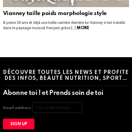
Vianney taille poids morphologie style
À peine 30 ans et déjà une belle carrière derrière lui Vianney s’est installé
dans le paysage musical français grâce […]
MORE
Instagram module disabled. Please enable it in the WP Admin >
Settings > G1 Socials > Instagram.
DÉCOUVRE TOUTES LES NEWS ET PROFITE
DES INFOS, BEAUTÉ NUTRITION, SPORT…
Abonne toi ! et Prends soin de toi
Email address: