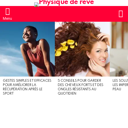
S
Menu
MOST
SHARED
STORIES
GESTES SIMPLES ET EFFICACES
5 CONSEILS POUR GARDER
LES SOLU
POUR AMÉLIORER LA
DES CHEVEUX FORTS ET DES
LES IMPE
RÉCUPÉRATION APRÈS LE
ONGLES RÉSISTANTS AU
PEAU
SPORT
QUOTIDIEN