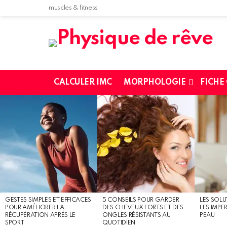
muscles & fitness
CALCULER IMC
MORPHOLOGIE
FICHE
MOST
SHARED
STORIES
GESTES SIMPLES ET EFFICACES
5 CONSEILS POUR GARDER
LES SOLU
POUR AMÉLIORER LA
DES CHEVEUX FORTS ET DES
LES IMPE
RÉCUPÉRATION APRÈS LE
ONGLES RÉSISTANTS AU
PEAU
SPORT
QUOTIDIEN