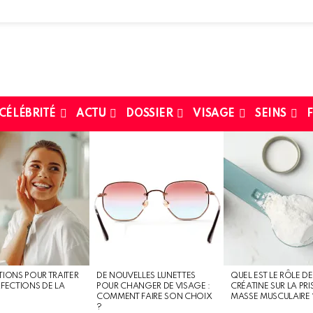
 CÉLÉBRITÉ
ACTU
DOSSIER
VISAGE
SEINS
F
TIONS POUR TRAITER
DE NOUVELLES LUNETTES
QUEL EST LE RÔLE DE
RFECTIONS DE LA
POUR CHANGER DE VISAGE :
CRÉATINE SUR LA PRI
COMMENT FAIRE SON CHOIX
MASSE MUSCULAIRE 
?