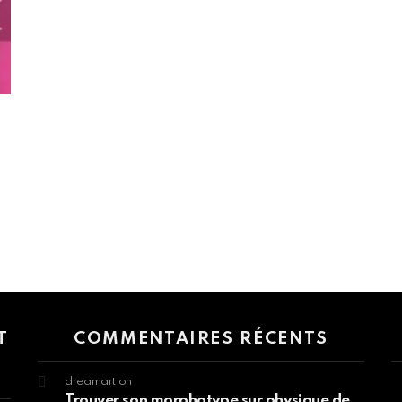
 > G1 Socials > Instagram.
T
COMMENTAIRES RÉCENTS
dreamart
on
Trouver son morphotype sur physique de