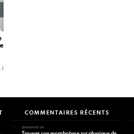
e
de
[…]
 > G1 Socials > Instagram.
T
COMMENTAIRES RÉCENTS
dreamart
on
Trouver son morphotype sur physique de