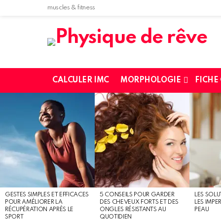
muscles & fitness
CALCULER IMC
MORPHOLOGIE
FICHE
MOST
SHARED
STORIES
GESTES SIMPLES ET EFFICACES
5 CONSEILS POUR GARDER
LES SOLU
POUR AMÉLIORER LA
DES CHEVEUX FORTS ET DES
LES IMPE
RÉCUPÉRATION APRÈS LE
ONGLES RÉSISTANTS AU
PEAU
SPORT
QUOTIDIEN