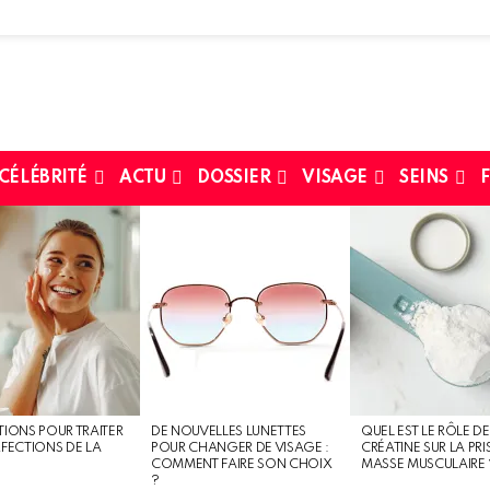
 CÉLÉBRITÉ
ACTU
DOSSIER
VISAGE
SEINS
F
TIONS POUR TRAITER
DE NOUVELLES LUNETTES
QUEL EST LE RÔLE DE
RFECTIONS DE LA
POUR CHANGER DE VISAGE :
CRÉATINE SUR LA PRI
COMMENT FAIRE SON CHOIX
MASSE MUSCULAIRE 
?