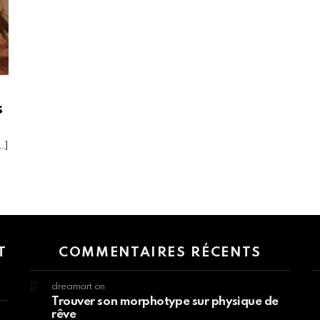
s
…]
 > G1 Socials > Instagram.
T
COMMENTAIRES RÉCENTS
dreamart
on
Trouver son morphotype sur physique de
rêve