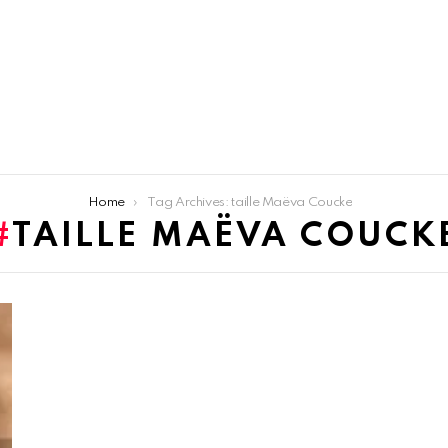
Home
Tag Archives: taille Maëva Coucke
TAILLE MAËVA COUCK