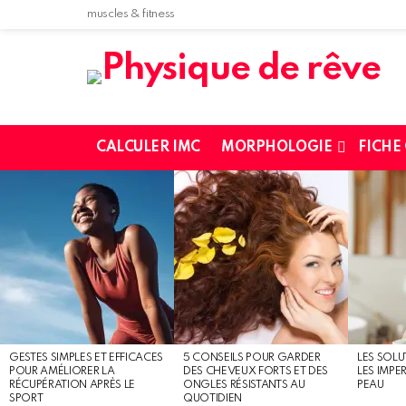
muscles & fitness
CALCULER IMC
MORPHOLOGIE
FICHE
MOST
SHARED
STORIES
GESTES SIMPLES ET EFFICACES
5 CONSEILS POUR GARDER
LES SOLU
POUR AMÉLIORER LA
DES CHEVEUX FORTS ET DES
LES IMPE
RÉCUPÉRATION APRÈS LE
ONGLES RÉSISTANTS AU
PEAU
SPORT
QUOTIDIEN