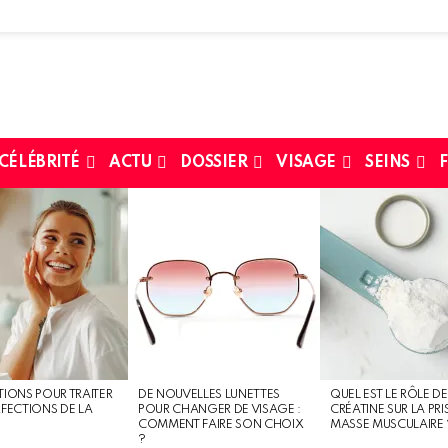
 CÉLÉBRITÉ
ACTU
DOSSIER
VISAGE
SEINS
F
TIONS POUR TRAITER
DE NOUVELLES LUNETTES
QUEL EST LE RÔLE DE
RFECTIONS DE LA
POUR CHANGER DE VISAGE :
CRÉATINE SUR LA PRI
COMMENT FAIRE SON CHOIX
MASSE MUSCULAIRE 
?