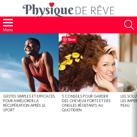
S
Menu
MOST
Save
SHARED
STORIES
GESTES SIMPLES ET EFFICACES
5 CONSEILS POUR GARDER
LES SOLU
POUR AMÉLIORER LA
DES CHEVEUX FORTS ET DES
LES IMPE
RÉCUPÉRATION APRÈS LE
ONGLES RÉSISTANTS AU
PEAU
SPORT
QUOTIDIEN