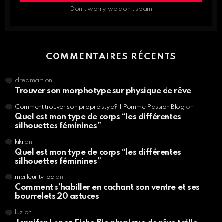
INFOS,
Don't worry, we don't spam
BEAUTÉ
NUTRITION,
SPORT…
COMMENTAIRES RÉCENTS
dreamart
on
Trouver son morphotype sur physique de rêve
Comment trouver son propre style? | Pomme Passion Blog
on
Quel est mon type de corps “les différentes
silhouettes féminines”
kiki
on
Quel est mon type de corps “les différentes
silhouettes féminines”
meilleur tv led
on
Comment s’habiller en cachant son ventre et ses
bourrelets 20 astuces
luz
on