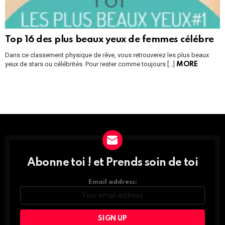
Top 16 des plus beaux yeux de femmes célébre
Dans ce classement physique de rêve, vous retrouverez les plus beaux
yeux de stars ou célébrités. Pour rester comme toujours […]
MORE
Instagram module disabled. Please enable it in the WP Admin >
Settings > G1 Socials > Instagram.
Abonne toi ! et Prends soin de toi
DÉCOUVRE
TOUTES
LES
Email address:
NEWS
ET
PROFITE
DES