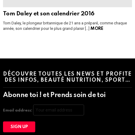
Tom Daley et son calendrier 2016
Tom Daley, le plongeur britannique de 21 ans a préparé, comme chaque
année, son calendrier pour le plus grand plaisir […]
MORE
Instagram module disabled. Please enable it in the WP Admin >
Settings > G1 Socials > Instagram.
DÉCOUVRE TOUTES LES NEWS ET PROFITE
DES INFOS, BEAUTÉ NUTRITION, SPORT…
Abonne toi ! et Prends soin de toi
Email address: