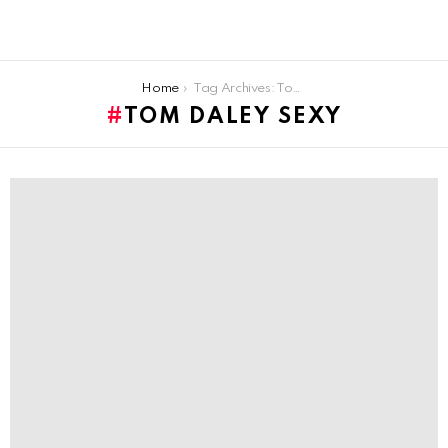
You are here:
Home
Tag Archives: Tom Daley sexy
TOM DALEY SEXY
LATEST
STORIES