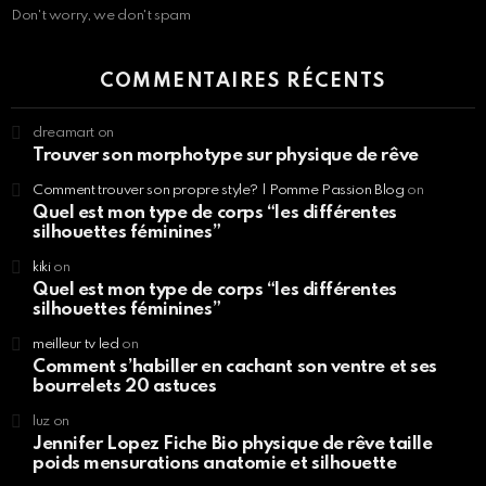
Don't worry, we don't spam
COMMENTAIRES RÉCENTS
dreamart
on
Trouver son morphotype sur physique de rêve
Comment trouver son propre style? | Pomme Passion Blog
on
Quel est mon type de corps “les différentes
silhouettes féminines”
kiki
on
Quel est mon type de corps “les différentes
silhouettes féminines”
meilleur tv led
on
Comment s’habiller en cachant son ventre et ses
bourrelets 20 astuces
luz
on
Jennifer Lopez Fiche Bio physique de rêve taille
poids mensurations anatomie et silhouette