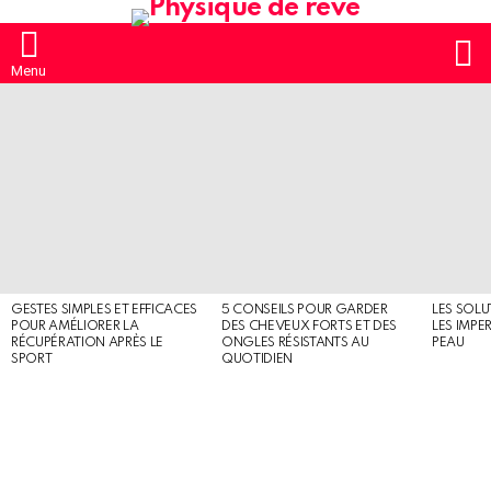
S
Menu
MOST
SHARED
STORIES
GESTES SIMPLES ET EFFICACES
5 CONSEILS POUR GARDER
LES SOLU
POUR AMÉLIORER LA
DES CHEVEUX FORTS ET DES
LES IMPE
RÉCUPÉRATION APRÈS LE
ONGLES RÉSISTANTS AU
PEAU
SPORT
QUOTIDIEN