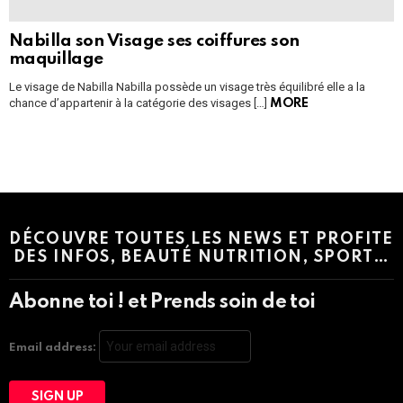
Nabilla son Visage ses coiffures son
maquillage
Le visage de Nabilla Nabilla possède un visage très équilibré elle a la
chance d’appartenir à la catégorie des visages […]
MORE
Instagram module disabled. Please enable it in the WP Admin >
Settings > G1 Socials > Instagram.
DÉCOUVRE TOUTES LES NEWS ET PROFITE
DES INFOS, BEAUTÉ NUTRITION, SPORT…
Abonne toi ! et Prends soin de toi
Email address: