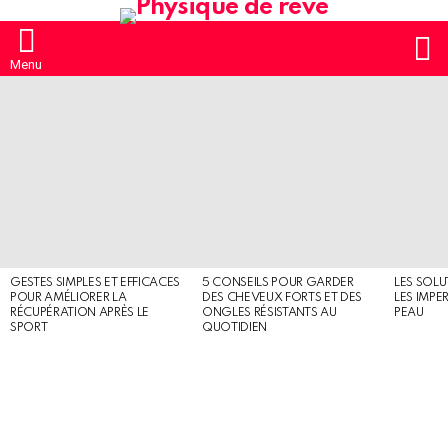
S
Menu
MOST
SHARED
STORIES
GESTES SIMPLES ET EFFICACES
5 CONSEILS POUR GARDER
LES SOLU
POUR AMÉLIORER LA
DES CHEVEUX FORTS ET DES
LES IMPE
RÉCUPÉRATION APRÈS LE
ONGLES RÉSISTANTS AU
PEAU
SPORT
QUOTIDIEN