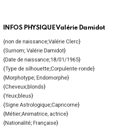
INFOS PHYSIQUE Valérie Damidot
{non de naissance;Valérie Clerc}
{Surnom; Valérie Damidot}
{Date de naissance;18/01/1965}
{Type de silhouette;Corpulente-ronde}
{Morphotype; Endomorphe}
{Cheveux;blonds}
{Yeux;bleus}
{Signe Astrologique;Capricorne}
{Métier;Animatrice, actrice}
{Nationalité; Française}