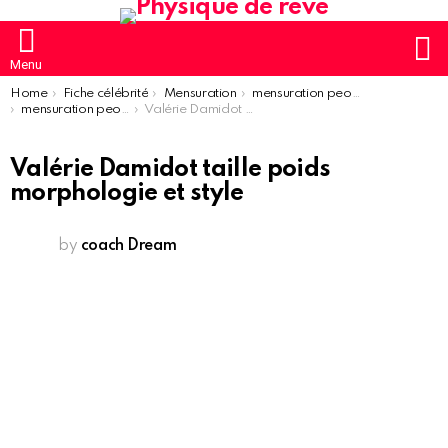
S
Menu
You are here:
Home
Fiche célébrité
Mensuration
mensuration people
mensuration people femme
Valérie Damidot taille poids morphologie et style
Valérie Damidot taille poids
morphologie et style
by
coach Dream