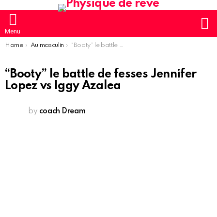
S
Menu
You are here:
Home
Au masculin
“Booty” le battle de fesses Jennifer Lopez vs Iggy Azalea
“Booty” le battle de fesses Jennifer
Lopez vs Iggy Azalea
by
coach Dream