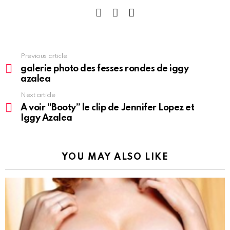
facebook
instagram
pinterest
See
Previous article
more
galerie photo des fesses rondes de iggy
azalea
Next article
A voir “Booty” le clip de Jennifer Lopez et
Iggy Azalea
YOU MAY ALSO LIKE