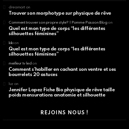
dreamart
on
Trouver son morphotype sur physique de rêve
Comment trouver son propre style? | Pomme Passion Blog
on
Quel est mon type de corps “les différentes
silhouettes féminines”
kiki
on
Quel est mon type de corps “les différentes
silhouettes féminines”
meilleur tv led
on
Comment s’habiller en cachant son ventre et ses
bourrelets 20 astuces
luz
on
Jennifer Lopez Fiche Bio physique de rêve taille
poids mensurations anatomie et silhouette
REJOINS NOUS !