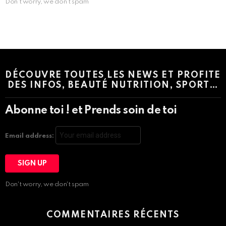
Don't worry, we don't spam
Instagram module disabled. Please enable it in the WP Admin >
Settings > G1 Socials > Instagram.
DÉCOUVRE TOUTES LES NEWS ET PROFITE
DES INFOS, BEAUTÉ NUTRITION, SPORT…
Abonne toi ! et Prends soin de toi
Email address:
Don't worry, we don't spam
COMMENTAIRES RÉCENTS