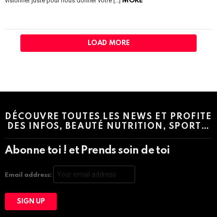
visionner juste pour nous donner votre […]
MORE
LOAD MORE
Instagram module disabled. Please enable it in the WP Admin >
Settings > G1 Socials > Instagram.
DÉCOUVRE TOUTES LES NEWS ET PROFITE
DES INFOS, BEAUTÉ NUTRITION, SPORT…
Abonne toi ! et Prends soin de toi
Email address: