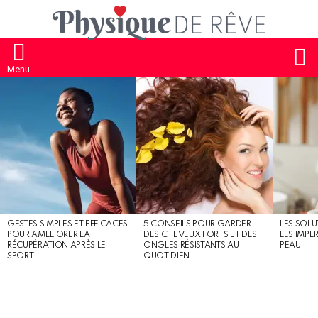
S
Menu
MOST
SHARED
STORIES
GESTES SIMPLES ET EFFICACES
5 CONSEILS POUR GARDER
LES SOLU
POUR AMÉLIORER LA
DES CHEVEUX FORTS ET DES
LES IMPE
RÉCUPÉRATION APRÈS LE
ONGLES RÉSISTANTS AU
PEAU
SPORT
QUOTIDIEN