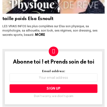
taille poids Elsa Esnoult
LES VRAIS INFOS les plus complètes sur Elsa son physique, sa
morphologie, sa silhouette, son look, ses régimes, son dressing, ses
secrets sports, beauté.
MORE
Abonne toi ! et Prends soin de toi
NEWSLETTER
Email address:
Don't worry, we don't spam