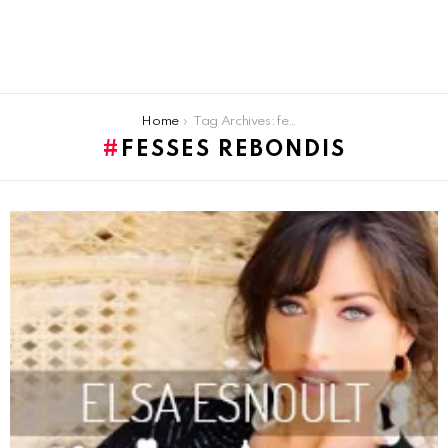
You are here:
Home
Tag Archives: fesses rebondis
FESSES REBONDIS
LATEST
STORIES