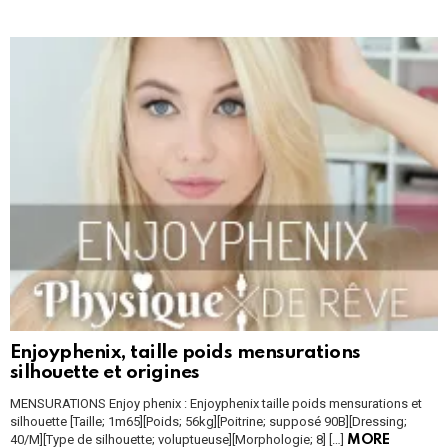
Enjoyphenix, taille poids mensurations
silhouette et origines
MENSURATIONS Enjoy phenix : Enjoyphenix taille poids mensurations et
silhouette [Taille; 1m65][Poids; 56kg][Poitrine; supposé 90B][Dressing;
40/M][Type de silhouette; voluptueuse][Morphologie; 8] […]
MORE