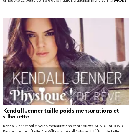
silhouette La petite dernière de la fratrie Kardashian mène son […]
MORE
Kendall Jenner taille poids mensurations et
silhouette
Kendall Jenner taille poids mensurations et silhouette MENSURATIONS
Kendall Jenner : [Taille; 1m79][Poids; 52kg][Poitrine; 85B][Tour de taille;