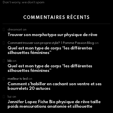
Don't worry, we don't spam
COMMENTAIRES RÉCENTS
dreamart
on
Trouver son morphotype sur physique de rêve
Comment trouver son propre style? | Pomme Passion Blog
on
Quel est mon type de corps “les différentes
silhouettes féminines”
kiki
on
Quel est mon type de corps “les différentes
silhouettes féminines”
meilleur tv led
on
Comment s’habiller en cachant son ventre et ses
bourrelets 20 astuces
luz
on
Jennifer Lopez Fiche Bio physique de rêve taille
poids mensurations anatomie et silhouette