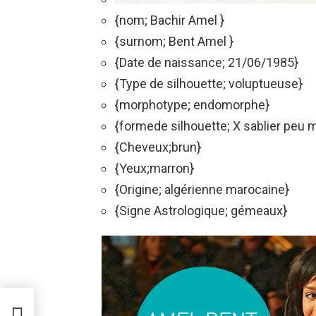
{nom; Bachir Amel }
{surnom; Bent Amel }
{Date de naissance; 21/06/1985}
{Type de silhouette; voluptueuse}
{morphotype; endomorphe}
{formede silhouette; X sablier peu 
{Cheveux;brun}
{Yeux;marron}
{Origine; algérienne marocaine}
{Signe Astrologique; gémeaux}