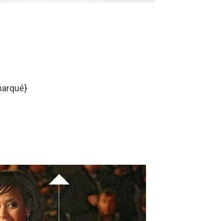
marqué}