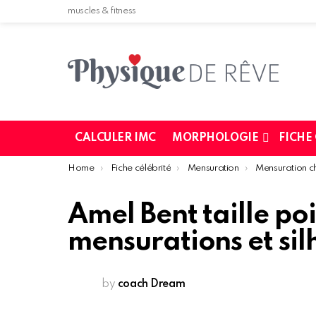
muscles & fitness
CALCULER IMC
MORPHOLOGIE
FICHE
You are here:
Home
Fiche célébrité
Mensuration
Mensuration c
Amel Bent taille po
mensurations et sil
by
coach Dream