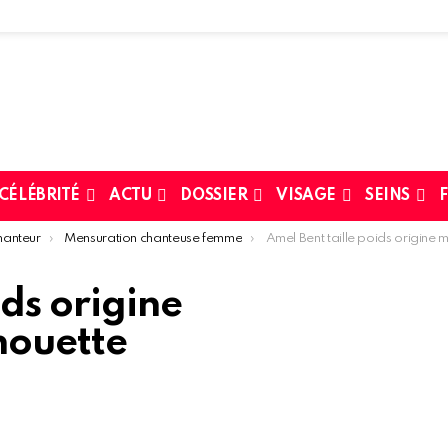
 CÉLÉBRITÉ
ACTU
DOSSIER
VISAGE
SEINS
F
hanteur
Mensuration chanteuse femme
Amel Bent taille poids origine mensurations et s
ids origine
houette