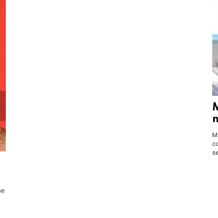
M
m
M
co
s
ne