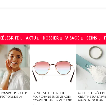
 CÉLÉBRITÉ
ACTU
DOSSIER
VISAGE
SEINS
F
TIONS POUR TRAITER
DE NOUVELLES LUNETTES
QUEL EST LE RÔLE DE
RFECTIONS DE LA
POUR CHANGER DE VISAGE :
CRÉATINE SUR LA PRI
COMMENT FAIRE SON CHOIX
MASSE MUSCULAIRE 
?