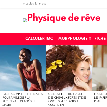
muscles & fitness
CALCULER IMC
MORPHOLOGIE
FICHE
MOST
SHARED
STORIES
GESTES SIMPLES ET EFFICACES
5 CONSEILS POUR GARDER
LES SOLU
POUR AMÉLIORER LA
DES CHEVEUX FORTS ET DES
LES IMPE
RÉCUPÉRATION APRÈS LE
ONGLES RÉSISTANTS AU
PEAU
SPORT
QUOTIDIEN