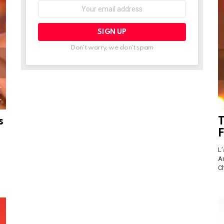
Don't worry, we don't spam
s
T
F
L’
Am
C