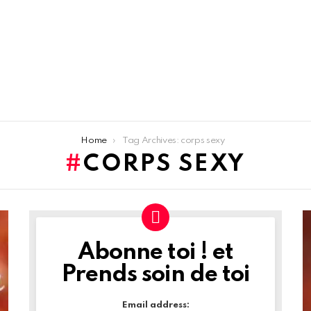
Home
Tag Archives: corps sexy
CORPS SEXY
Abonne toi ! et
NEWSLETTER
Prends soin de toi
Email address: