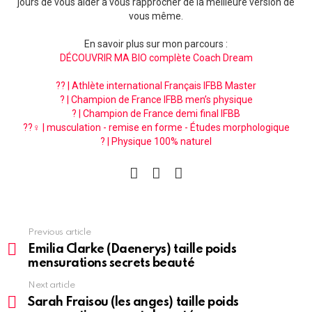
jours de vous aider à vous rapprocher de la meilleure version de
vous même.
En savoir plus sur mon parcours :
DÉCOUVRIR MA BIO complète Coach Dream
?? | Athlète international Français IFBB Master
? | Champion de France IFBB men’s physique
? | Champion de France demi final IFBB
??‍♀️ | musculation - remise en forme - Études morphologique
? | Physique 100% naturel
facebook
instagram
pinterest
See
Previous article
more
Emilia Clarke (Daenerys) taille poids
mensurations secrets beauté
Next article
Sarah Fraisou (les anges) taille poids