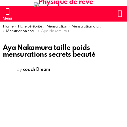
S
Menu
You are here:
Home
Fiche célébrité
Mensuration
Mensuration chanteur
Mensuration chanteuse femme
Aya Nakamura taille poids mensurations secrets beauté
Aya Nakamura taille poids
mensurations secrets beauté
by
coach Dream