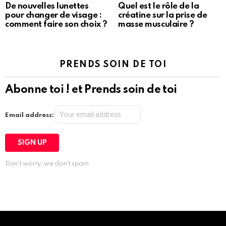
De nouvelles lunettes
Quel est le rôle de la
pour changer de visage :
créatine sur la prise de
comment faire son choix ?
masse musculaire ?
PRENDS SOIN DE TOI
Abonne toi ! et Prends soin de toi
Email address:
Don't worry, we don't spam
Instagram module disabled. Please enable it in the WP Admin >
Settings > G1 Socials > Instagram.