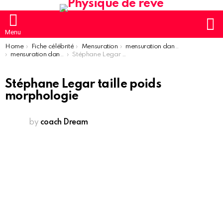
S
Menu
You are here:
Home
Fiche célébrité
Mensuration
mensuration danseur
mensuration danseur homme
Stéphane Legar taille poids morphologie
Stéphane Legar taille poids
morphologie
by
coach Dream