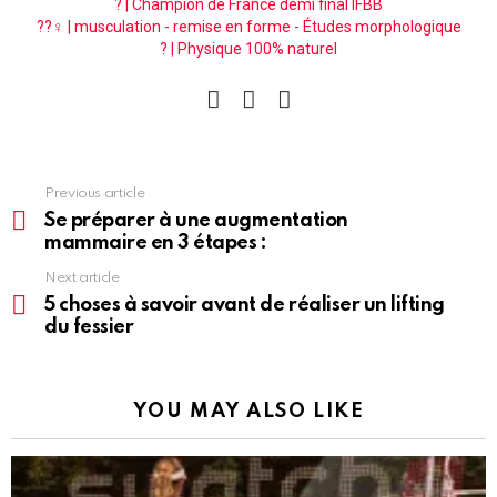
? | Champion de France demi final IFBB
??‍♀️ | musculation - remise en forme - Études morphologique
? | Physique 100% naturel
facebook
instagram
pinterest
See
Previous article
more
Se préparer à une augmentation
mammaire en 3 étapes :
Next article
5 choses à savoir avant de réaliser un lifting
du fessier
YOU MAY ALSO LIKE