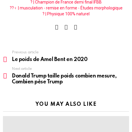
? | Champion de France demi final IFBB
??‍♀️ | musculation - remise en forme - Études morphologique
? | Physique 100% naturel
facebook
instagram
pinterest
See
Previous article
more
Le poids de Amel Bent en 2020
Next article
Donald Trump taille poids combien mesure,
Combien pèse Trump
YOU MAY ALSO LIKE