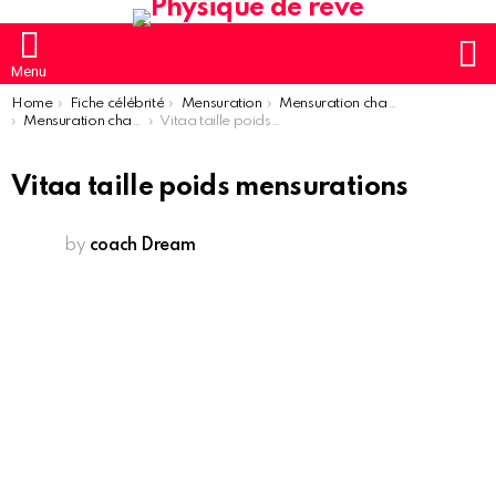
S
Menu
You are here:
Home
Fiche célébrité
Mensuration
Mensuration chanteur
Mensuration chanteuse femme
Vitaa taille poids mensurations
Vitaa taille poids mensurations
by
coach Dream