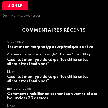
Don't worry, we don't spam
COMMENTAIRES RÉCENTS
dreamart
on
Trouver son morphotype sur physique de rêve
Comment trouver son propre style? | Pomme Passion Blog
on
Quel est mon type de corps “les différentes
silhouettes féminines”
kiki
on
Quel est mon type de corps “les différentes
silhouettes féminines”
meilleur tv led
on
Comment s’habiller en cachant son ventre et ses
bourrelets 20 astuces
luz
on