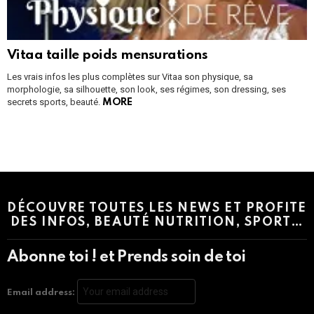
Vitaa taille poids mensurations
Les vrais infos les plus complètes sur Vitaa son physique, sa
morphologie, sa silhouette, son look, ses régimes, son dressing, ses
secrets sports, beauté.
MORE
Instagram module disabled. Please enable it in the WP Admin >
Settings > G1 Socials > Instagram.
DÉCOUVRE TOUTES LES NEWS ET PROFITE
DES INFOS, BEAUTÉ NUTRITION, SPORT…
Abonne toi ! et Prends soin de toi
Email address: