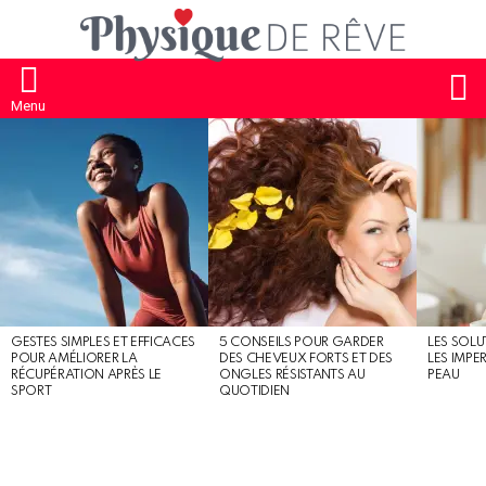
S
Menu
MOST
SHARED
STORIES
GESTES SIMPLES ET EFFICACES
5 CONSEILS POUR GARDER
LES SOLU
POUR AMÉLIORER LA
DES CHEVEUX FORTS ET DES
LES IMPE
RÉCUPÉRATION APRÈS LE
ONGLES RÉSISTANTS AU
PEAU
SPORT
QUOTIDIEN