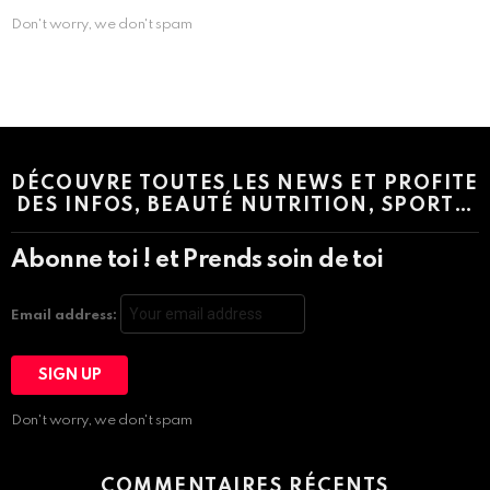
Don't worry, we don't spam
Instagram module disabled. Please enable it in the WP Admin >
Settings > G1 Socials > Instagram.
DÉCOUVRE TOUTES LES NEWS ET PROFITE
DES INFOS, BEAUTÉ NUTRITION, SPORT…
Abonne toi ! et Prends soin de toi
Email address:
Don't worry, we don't spam
COMMENTAIRES RÉCENTS