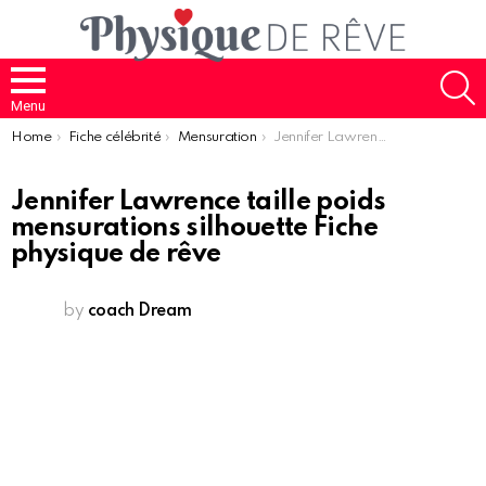
S
Menu
You are here:
Home
Fiche célébrité
Mensuration
Jennifer Lawrence taille poids mensurations silhouette Fiche physique de rêve
Jennifer Lawrence taille poids
mensurations silhouette Fiche
physique de rêve
by
coach Dream