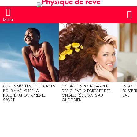
S
Menu
MOST
SHARED
STORIES
GESTES SIMPLES ET EFFICACES
5 CONSEILS POUR GARDER
LES SOLU
POUR AMÉLIORER LA
DES CHEVEUX FORTS ET DES
LES IMPE
RÉCUPÉRATION APRÈS LE
ONGLES RÉSISTANTS AU
PEAU
SPORT
QUOTIDIEN