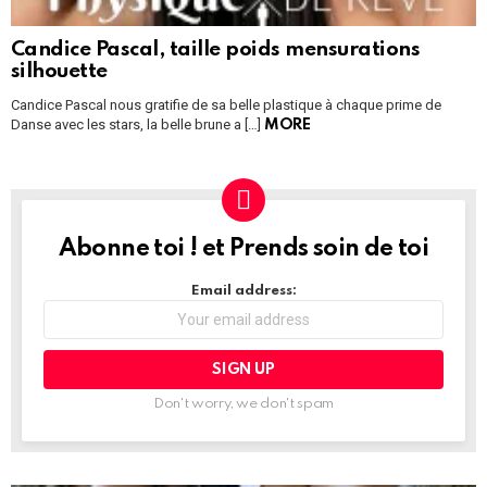
Candice Pascal, taille poids mensurations
silhouette
Candice Pascal nous gratifie de sa belle plastique à chaque prime de
Danse avec les stars, la belle brune a […]
MORE
Abonne toi ! et Prends soin de toi
NEWSLETTER
Email address:
Don't worry, we don't spam