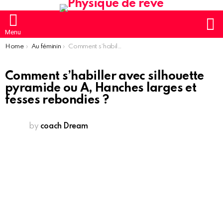
S
Menu
You are here:
Home
Au féminin
Comment s’habiller avec silhouette pyramide ou A, Hanches larges et fesses rebondies ?
Comment s’habiller avec silhouette
pyramide ou A, Hanches larges et
fesses rebondies ?
by
coach Dream