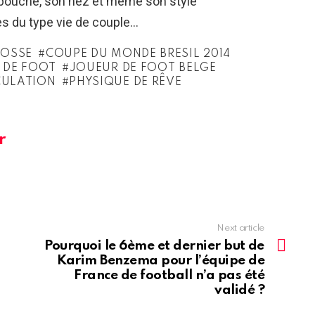
a bouche, son nez et même son style
es du type vie de couple…
GOSSE
COUPE DU MONDE BRESIL 2014
 DE FOOT
JOUEUR DE FOOT BELGE
ULATION
PHYSIQUE DE RÊVE
r
Next article
Pourquoi le 6ème et dernier but de
Karim Benzema pour l’équipe de
France de football n’a pas été
validé ?