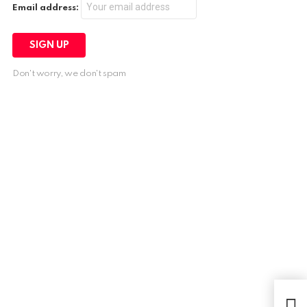
Email address:
Don't worry, we don't spam
Pour
Kar