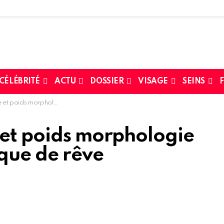
 CÉLÉBRITÉ
ACTU
DOSSIER
VISAGE
SEINS
F
ogie muscles Fiche physique de rêve
 et poids morphologie
ique de rêve