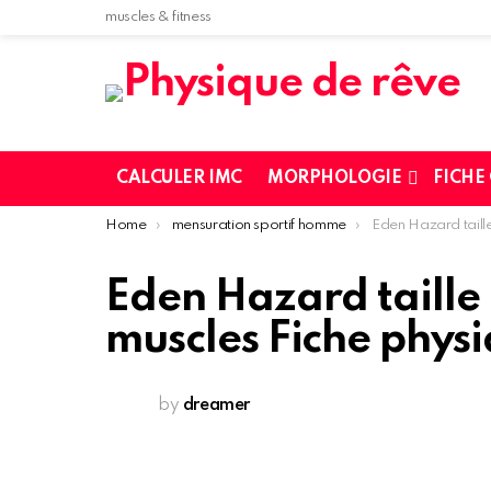
muscles & fitness
CALCULER IMC
MORPHOLOGIE
FICHE
You are here:
Home
mensuration sportif homme
Eden Hazard taille et poids morphol
Eden Hazard taille
muscles Fiche phys
by
dreamer