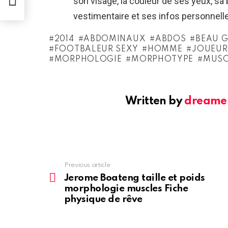
son visage, la couleur de ses yeux, s
vestimentaire et ses infos personnell
2014
ABDOMINAUX
ABDOS
BEAU 
FOOTBALEUR SEXY
HOMME
JOUEUR
MORPHOLOGIE
MORPHOTYPE
MUSC
Written by
dreame
See
Previous article
more
Jerome Boateng taille et poids
morphologie muscles Fiche
physique de rêve