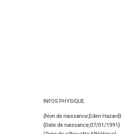
INFOS PHYSIQUE
{Non de naissance;Eden Hazard}
{Date de naissance;07/01/1991}
{Type de silhouette;Athlétique}